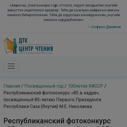
Skip to main content
modal-check
«Ааҕааччы, улаатыннара соҕус эттэххэ, норуот мэлдьитин үчүгэйи
мөкүттэн эндэппэккэ араарар. Төһө да сыалаан хайҕааҥын мөкүнү
киниэхэ биһирэппэккин. Төһө да хоруотаан кэнэйдээҥҥин, үчүгэйи
киниэхэ сирдэрбэккин»
— Софрон Данилов
Главная
/
Посвященный год
/
100летие ЯАССР
/
Республиканский фотоконкурс «85 в кадре»,
посвящённый 85-летию Первого Президента
Республики Саха (Якутия) М.Е. Николаева
Республиканский фотоконкурс