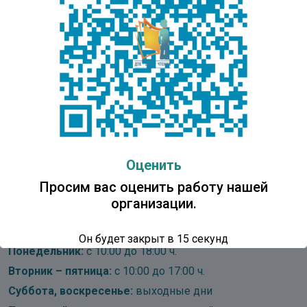
Рекомендуем:
Виртуальная выставка, посвященная 85-летию
Угарова Гавриила Спиридоновича
Кроссворд. Игра, посвященная 85-летию
Гавриила Спиридоновича Угарова
Детская Точка Кипения
Оценить
Центр Чтения
Просим вас оценить работу нашей
организации.
Адрес:
IT Park Yakutsk, проспект Ленина, д. 1, 3 этаж
Он будет закрыт в
15
секунд
Понедельник:
с 10:00 до 18:00 ч.
Вторник – пятница:
с 10:00 до 17:00 ч.
Суббота, воскресенье:
выходные дни