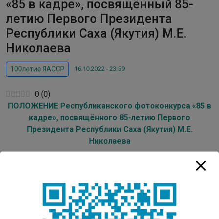
«85 в кадре», посвящённый 85-
летию Первого Президента
Республики Саха (Якутия) М.Е.
Николаева
16.10.2022 - 23:59
100летие ЯАССР
0
(
0
)
ПОЛОЖЕНИЕ Республиканского фотоконкурса «85 в
кадре», посвящённого 85-летию Первого
Президента Республики Саха (Якутия) М.Е.
Николаева
Насколько вам понравилась публикация?
Оценок пока нет. Поставьте оценку первым.