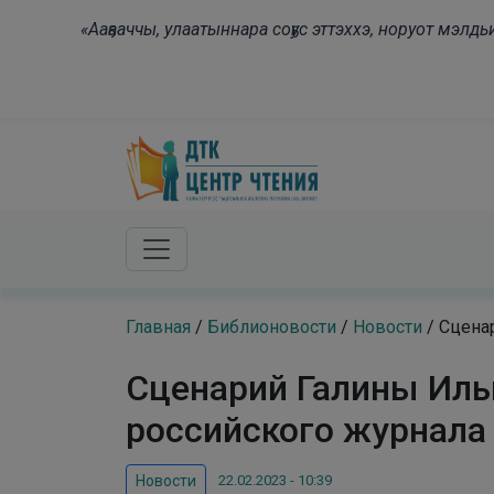
Skip to main content
«Ааҕааччы, улаатыннара соҕус эттэххэ, норуот мэл
Главная
/
Библионовости
/
Новости
/
Сцена
Сценарий Галины Иль
российского журнала
22.02.2023 - 10:39
Новости