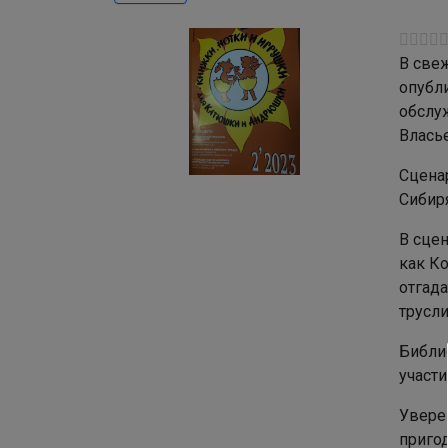
В
свеж
опубл
обслу
Влась
Сцена
Сибиря
В сце
как Ко
отгад
трусли
Библи
участ
Увере
приго