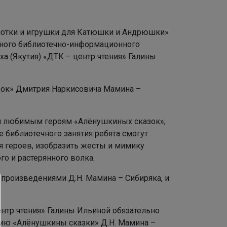
нотки и игрушки для Катюшки и Андрюшки»
сного библиотечно-информационного
а (Якутия) «ДТК – центр чтения» Галины
зок» Дмитрия Наркисовича Мамина –
им любимым героям «Алёнушкиных сказок»,
е библиотечного занятия ребята смогут
я героев, изобразить жесты и мимику
го и растерянного волка.
 произведениями Д.Н. Мамина – Сибиряка, и
ентр чтения» Галины Ильиной обязательно
нию «Алёнушкины сказки» Д.Н. Мамина –