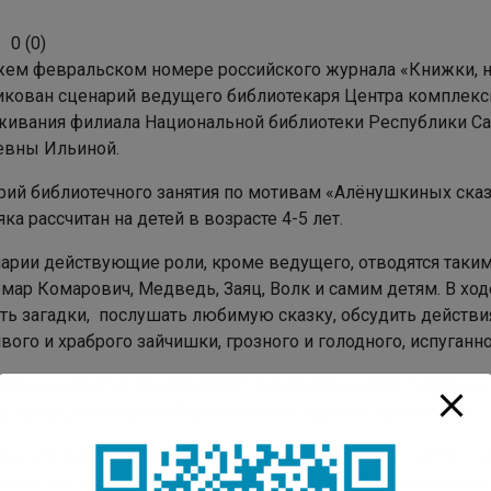
0
(
0
)
ем февральском номере российского журнала «Книжки, 
икован сценарий ведущего библиотекаря Центра комплек
живания филиала Национальной библиотеки Республики Сах
евны Ильиной.
рий библиотечного занятия по мотивам «Алёнушкиных ска
ка рассчитан на детей в возрасте 4-5 лет.
нарии действующие роли, кроме ведущего, отводятся так
мар Комарович, Медведь, Заяц, Волк и самим детям. В ход
ать загадки, послушать любимую сказку, обсудить действи
вого и храброго зайчишки, грозного и голодного, испуганно
отечное занятие предполагает знакомство детей с другими
ие малышей в весёлой фотосессии с героями программы.
ны, что сценарий опытного библиотекаря нашего «ДТК – ц
дится при проведении тематических занятий по произведе