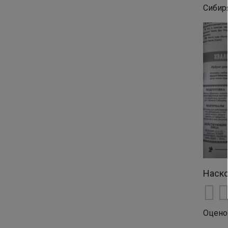
Сибиря
Наско
Оцено