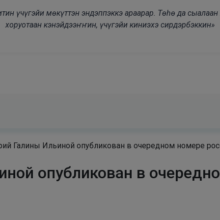
modal-check
дьитин үчүгэйи мөкүттэн эндэппэккэ араарар. Төһө да сыалаа
хоруотаан кэнэйдээҥҥин, үчүгэйи киниэхэ сирдэрбэккин»
рий Галины Ильиной опубликован в очередном номере рос
иной опубликован в очередн