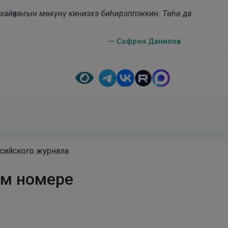
н хайҕааҥын мөкүнү киниэхэ биһирэппэккин. Төһө да
— Софрон Данилов
сийского журнала
ом номере