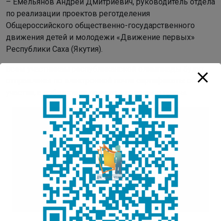
– Емельянов Андрей Дмитриевич, руководитель отдела
по реализации проектов реготделения
Общероссийского общественно-государственного
движения детей и молодежи «Движение первых»
Республики Саха (Якутия).
Всем участникам республиканской олимпиады будут
отправлены по электронной почте сертификаты об
участии, а победители получат дипломы и призы.