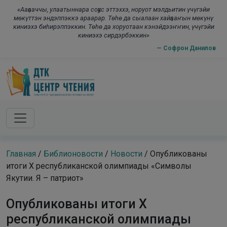
Skip to main content
modal-check
«Ааҕааччы, улаатыннара соҕус эттэххэ, норуот мэлдьитин үчүгэйи
мөкүттэн эндэппэккэ араарар. Төһө да сыалаан хайҕааҥын мөкүнү
киниэхэ биһирэппэккин. Төһө да хоруотаан кэнэйдээҥҥин, үчүгэйи
киниэхэ сирдэрбэккин»
— Софрон Данилов
Главная
/
Библионовости
/
Новости
/
Опубликованы
итоги Х республиканской олимпиады «Символы
Якутии. Я – патриот»
Опубликованы итоги Х
республиканской олимпиады