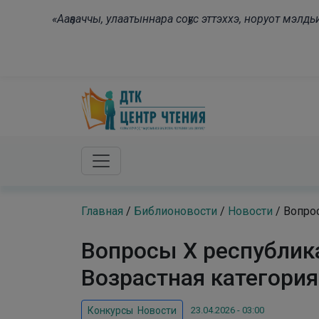
Skip to main content
«Ааҕааччы, улаатыннара соҕус эттэххэ, норуот мэл
Главная
/
Библионовости
/
Новости
/
Вопрос
Вопросы X республик
Возрастная категория
23.04.2026 - 03:00
Конкурсы
,
Новости