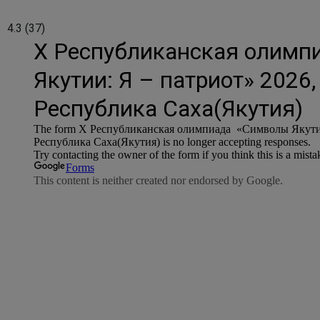
4.3
(
37
)