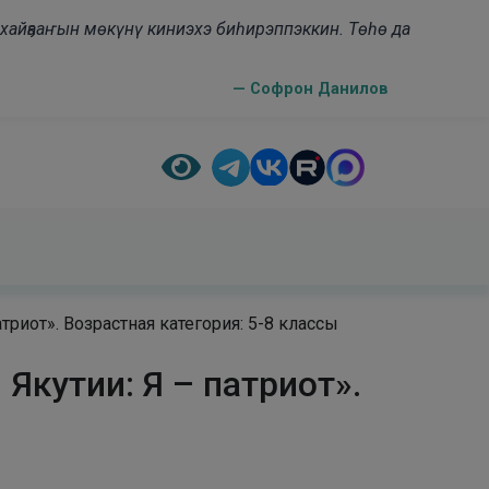
н хайҕааҥын мөкүнү киниэхэ биһирэппэккин. Төһө да
— Софрон Данилов
иот». Возрастная категория: 5-8 классы
кутии: Я – патриот».