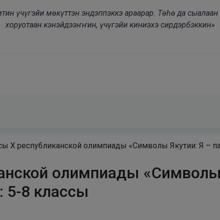
modal-check
дьитин үчүгэйи мөкүттэн эндэппэккэ араарар. Төһө да сыалаа
хоруотаан кэнэйдээҥҥин, үчүгэйи киниэхэ сирдэрбэккин»
ы X республиканской олимпиады «Символы Якутии: Я – патр
анской олимпиады «Символы Я
: 5-8 классы