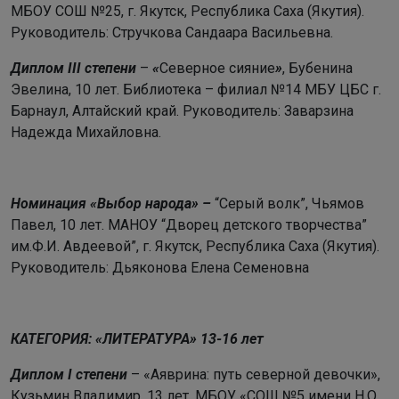
МБОУ СОШ №25, г. Якутск, Республика Саха (Якутия).
Руководитель:
Стручкова Сандаара Васильевна.
Диплом III степени
–
«
Северное сияние
»
, Бубенина
Эвелина, 10 лет.
Библиотека – филиал №14 МБУ ЦБС г.
Барнаул, Алтайский край. Руководитель: Заварзина
Надежда Михайловна.
Номинация «Выбор народа» –
“Серый волк”, Чьямов
Павел, 10 лет.
МАНОУ “Дворец детского творчества”
им.Ф.И. Авдеевой”,
г. Якутск,
Республика Саха (Якутия).
Руководитель: Дьяконова Елена Семеновна
КАТЕГОРИЯ: «ЛИТЕРАТУРА» 13-16 лет
Диплом I степени
– «Аяврина: путь северной девочки»,
Кузьмин Владимир, 13 лет.
МБОУ «СОШ №5 имени Н.О.