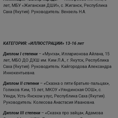
лет, МБУ «Жиганская ДШИ», с. Жиганск, Республика
Саха (Якутия). Руководитель: Вензель Н.А.
КАТЕГОРИЯ: «ИЛЛЮСТРАЦИИ» 13-16 лет
Диплом I степени
–
«
Муҥха
»
, Илларионова Айлана, 15
лет, МБО ДО ДХШ им. Ким Л.А., г. Якутск, Республика
Саха (Якутия). Руководитель: Кайгородова Александра
Иннокентьевна.
Диплом II степени
–
«
Сказка о пяти братьях-пальцах
»
,
Голиков Ким, 15 лет, МКОУ
«
Уяндинская ООШ
»
, с.
Уянди, Усть-Янском улус, Республика Саха (Якутия).
Руководитель: Колесова Анастасия Ивановна.
Диплом III степени
–
«
Сказка про зайца
»
, Адамова