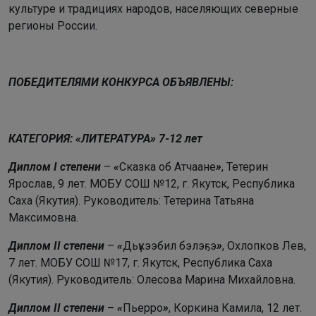
культуре и традициях народов, населяющих северные
регионы России.
ПОБЕДИТЕЛЯМИ КОНКУРСА ОБЪЯВЛЕНЫ:
КАТЕГОРИЯ: «ЛИТЕРАТУРА» 7-12 лет
Диплом I степени
–
«
Сказка об Атчаане
»
, Тетерин
Ярослав, 9 лет.
МОБУ СОШ №12, г. Якутск, Республика
Саха (Якутия). Руководитель: Тетерина Татьяна
Максимовна.
Диплом II степени
–
«
Дьүкээбил бэлэҕэ
»
, Охлопков Лев,
7 лет.
МОБУ СОШ №17, г. Якутск, Республика Саха
(Якутия). Руководитель: Олесова Марина Михайловна.
Диплом II степени
–
«
Пьерро
»
, Коркина Камила, 12 лет.