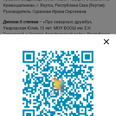
Кривошапкина», г. Якутск,
Республика Саха (Якутия).
Руководитель:
Суранова Ирина Сергеевна
.
Диплом II степени
–
«
Про северную дружбу
»
,
Уваровская Юлия, 13 лет.
МОУ БООШ им. Е.Н.
Гороховой
, с. Чкалов Аллайховский район, Республика
Саха (Якутия). Руководитель: Ефремова Чёмчюнэ
Антоновна.
Номинация «Выбор народа» –
«Аяврина: путь северной
девочки», Владимир Кузьмин, 13 лет.
МБОУ «СОШ №5
имени Н.О. Кривошапкина», г. Якутск,
Республика Саха
(Якутия). Руководитель:
Суранова Ирина Сергеевна
.
КАТЕГОРИЯ: «ИЛЛЮСТРАЦИИ» 7-12 лет