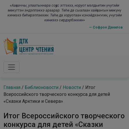
Skip to main content
modal-check
«Ааҕааччы, улаатыннара соҕус эттэххэ, норуот мэлдьитин үчүгэйи
мөкүттэн эндэппэккэ араарар. Төһө да сыалаан хайҕааҥын мөкүнү
киниэхэ биһирэппэккин. Төһө да хоруотаан кэнэйдээҥҥин, үчүгэйи
киниэхэ сирдэрбэккин»
— Софрон Данилов
Главная
/
Библионовости
/
Новости
/
Итог
Всероссийского творческого конкурса для детей
«Сказки Арктики и Севера»
Итог Всероссийского творческого
конкурса для детей «Сказки