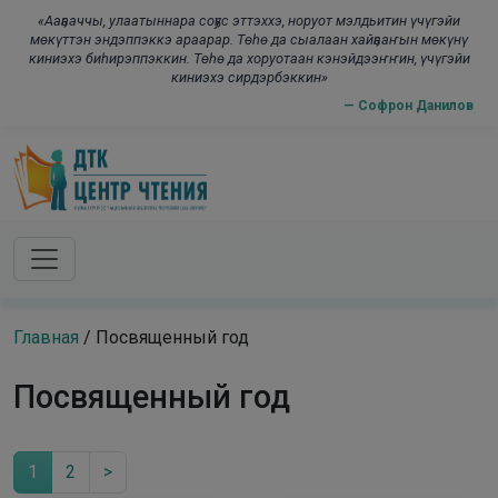
Skip to main content
modal-check
«Ааҕааччы, улаатыннара соҕус эттэххэ, норуот мэлдьитин үчүгэйи
мөкүттэн эндэппэккэ араарар. Төһө да сыалаан хайҕааҥын мөкүнү
киниэхэ биһирэппэккин. Төһө да хоруотаан кэнэйдээҥҥин, үчүгэйи
киниэхэ сирдэрбэккин»
— Софрон Данилов
Главная
/
Посвященный год
Посвященный год
1
2
>