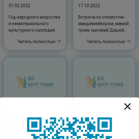
01.02.2022
17.10.2022
Год народного искусства
Встреча со стилистом-
и нематериального
имиджмейкером, мамой
культурного наследия
троих сыновей Дашей
народов России
Габышевой.
Читать полностью
Читать полностью
01.02.2022
17.10.2022
Год Матери
Ийэ баар бу сиргэ…
Викторина