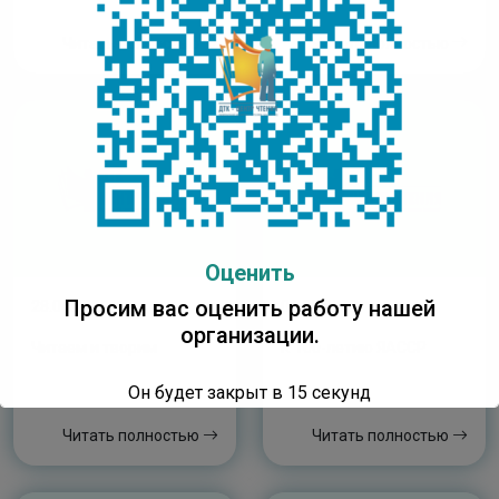
Читать полностью
Читать полностью
Оценить
Просим вас оценить работу нашей
28.04.2022
01.02.2022
организации.
Читаем и творим
К 100-летию ЯАССР
Он будет закрыт в
15
секунд
Читать полностью
Читать полностью