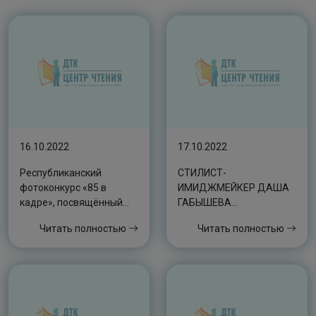
16.10.2022
17.10.2022
Республиканский
СТИЛИСТ-
фотоконкурс «85 в
ИМИДЖМЕЙКЕР ДАША
кадре», посвящённый
ГАБЫШЕВА
85-летию Первого
ПОДЕЛИЛАСЬ
Читать полностью
Читать полностью
Президента Республики
СЕКРЕТАМИ
Саха (Якутия) М.Е.
ВОСПИТАНИЯ ДЕТЕЙ
Николаева