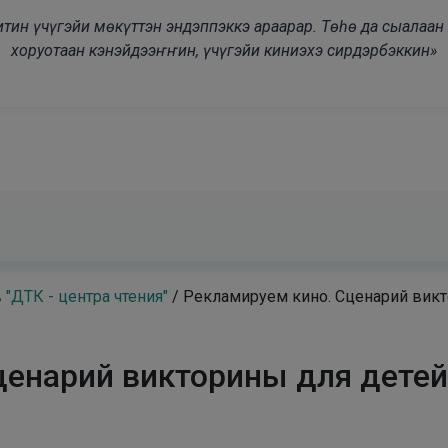
modal-check
дьитин үчүгэйи мөкүттэн эндэппэккэ араарар. Төһө да сыалаа
хоруотаан кэнэйдээҥҥин, үчүгэйи киниэхэ сирдэрбэккин»
"ДТК - центра чтения"
/
Рекламируем кино. Сценарий вик
ценарий викторины для дете