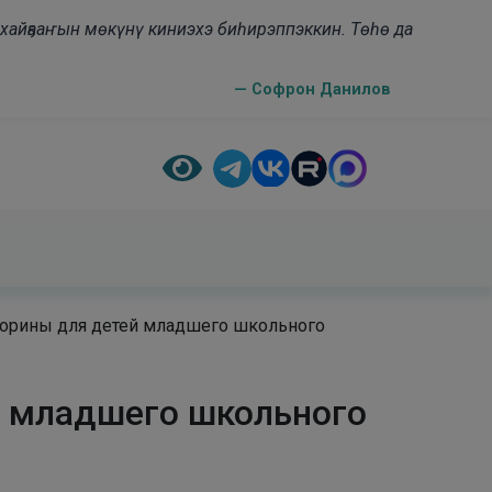
н хайҕааҥын мөкүнү киниэхэ биһирэппэккин. Төһө да
— Софрон Данилов
торины для детей младшего школьного
й младшего школьного