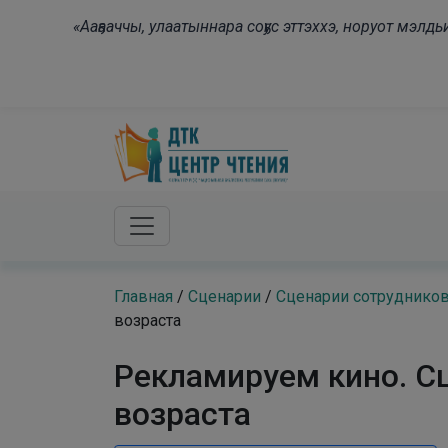
Skip to main content
«Ааҕааччы, улаатыннара соҕус эттэххэ, норуот мэл
Главная
/
Сценарии
/
Сценарии сотрудников 
возраста
Рекламируем кино. С
возраста