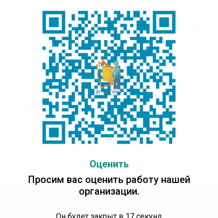
отрывок?”
В ДТК-центр чтения прошел первый отборочный
тур интеллектуальной литературной квиз-игры в
рамках масштабного проекта
«БиблиоОлимп.Россия»
Итоги финального отборочного тура тур
интеллектуальной литературной квиз-игры,
посвященной 210-летию Петра Ершова, автора
сказки «Конек-Горбунок», в рамках масштабного
проекта «БиблиоОлимп.Россия»
Итоги финального отборочного тура
интеллектуальной литературной квиз-игры,
посвященной Софье Прокофьевой
Оценить
Просим вас оценить работу нашей
организации.
Детская Точка Кипения
Он будет закрыт в
17
секунд