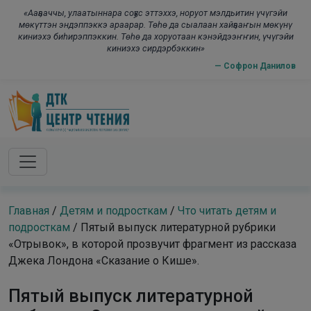
Skip to main content
modal-check
«Ааҕааччы, улаатыннара соҕус эттэххэ, норуот мэлдьитин үчүгэйи
мөкүттэн эндэппэккэ араарар. Төһө да сыалаан хайҕааҥын мөкүнү
киниэхэ биһирэппэккин. Төһө да хоруотаан кэнэйдээҥҥин, үчүгэйи
киниэхэ сирдэрбэккин»
— Софрон Данилов
Главная
/
Детям и подросткам
/
Что читать детям и
подросткам
/
Пятый выпуск литературной рубрики
«Отрывок», в которой прозвучит фрагмент из рассказа
Джека Лондона «Сказание о Кише».
Пятый выпуск литературной