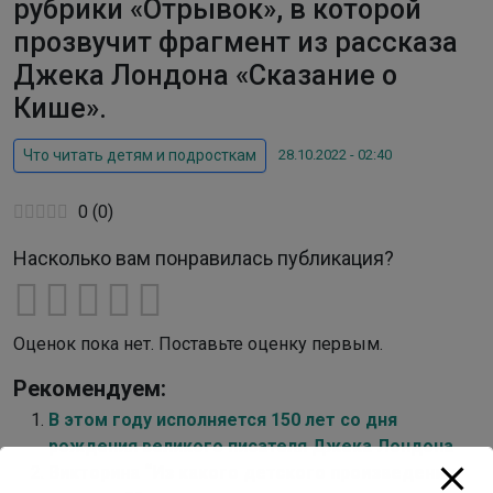
рубрики «Отрывок», в которой
прозвучит фрагмент из рассказа
Джека Лондона «Сказание о
Кише».
28.10.2022 - 02:40
Что читать детям и подросткам
0
(
0
)
Насколько вам понравилась публикация?
Оценок пока нет. Поставьте оценку первым.
Рекомендуем:
В этом году исполняется 150 лет со дня
рождения великого писателя Джека Лондона
Викторина “Из какого детского произведения