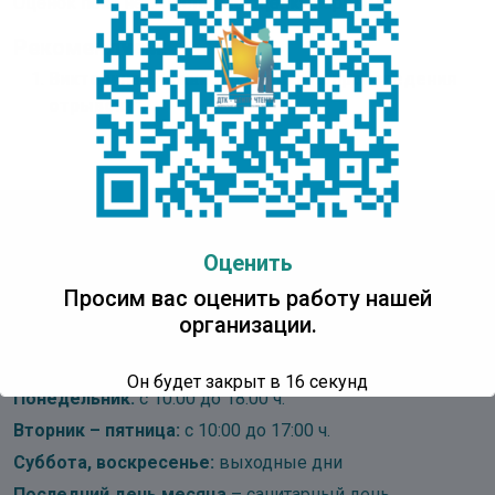
Оценок пока нет. Поставьте оценку первым.
Рекомендуем:
Викторина “Из какого детского произведения
отрывок?”
Детская Точка Кипения
Оценить
Центр Чтения
Просим вас оценить работу нашей
организации.
Адрес:
IT Park Yakutsk, проспект Ленина, д. 1, 3 этаж
Он будет закрыт в
16
секунд
Понедельник:
с 10:00 до 18:00 ч.
Вторник – пятница:
с 10:00 до 17:00 ч.
Суббота, воскресенье:
выходные дни
Последний день месяца
– санитарный день