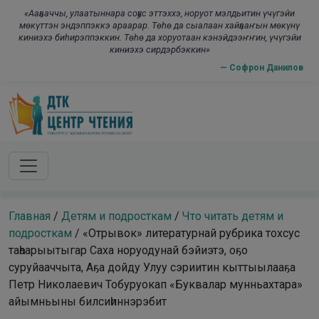
Skip to main content
modal-check
«Ааҕааччы, улаатыннара соҕус эттэххэ, норуот мэлдьитин үчүгэйи
мөкүттэн эндэппэккэ араарар. Төһө да сыалаан хайҕааҥын мөкүнү
киниэхэ биһирэппэккин. Төһө да хоруотаан кэнэйдээҥҥин, үчүгэйи
киниэхэ сирдэрбэккин»
— Софрон Данилов
Главная
/
Детям и подросткам
/
Что читать детям и
подросткам
/
«Отрывок» литературнай рубрика тохсус
таһаарыытыгар Саха норуодунай бэйиэтэ, оҕо
суруйааччыта, Аҕа дойду Улуу сэриитин кыттыылааҕа
Петр Николаевич Тобуруокап «Буквалар мунньахтара»
айымньыны билсиһиннэрэбит