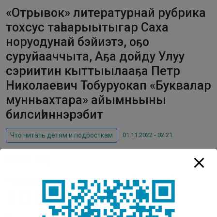
«Отрывок» литературнай рубрика
тохсус таһаарыытыгар Саха
норуодунай бэйиэтэ, оҕо
суруйааччыта, Аҕа дойду Улуу
сэриитин кыттыылааҕа Петр
Николаевич Тобуруокап «Буквалар
мунньахтара» айымньыны
билсиһиннэрэбит
01.11.2022 - 02:21
Что читать детям и подросткам
0
(
0
)
Насколько вам понравилась публикация?