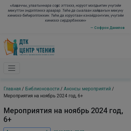
Skip to main content
modal-check
«Ааҕааччы, улаатыннара соҕус эттэххэ, норуот мэлдьитин үчүгэйи
мөкүттэн эндэппэккэ араарар. Төһө да сыалаан хайҕааҥын мөкүнү
киниэхэ биһирэппэккин. Төһө да хоруотаан кэнэйдээҥҥин, үчүгэйи
киниэхэ сирдэрбэккин»
— Софрон Данилов
Главная
/
Библионовости
/
Анонсы мероприятий
/
Мероприятия на ноябрь 2024 год, 6+
Мероприятия на ноябрь 2024 год,
6+