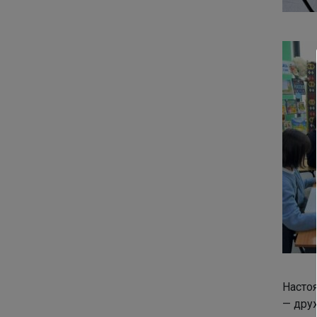
Насто
— друж