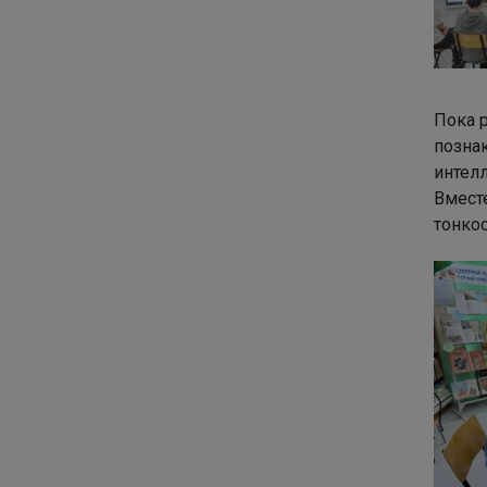
Пока р
позна
интелл
Вмест
тонко