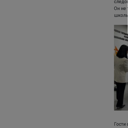
следо
Он не
школы
Гости