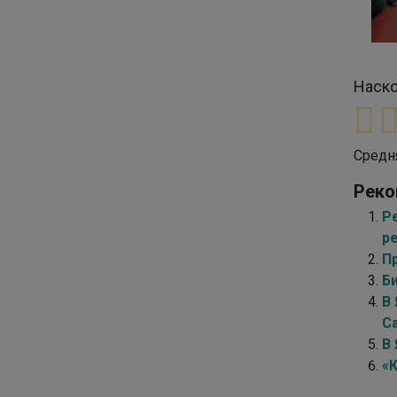
Наско
Средн
Реко
Ре
р
П
Б
В
Са
В
«