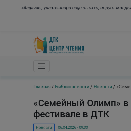
Skip to main content
«Ааҕааччы, улаатыннара соҕус эттэххэ, норуот мэл
Главная
/
Библионовости
/
Новости
/
«Семей
«Семейный Олимп» в Я
фестивале в ДТК
06.04.2026 - 09:33
Новости