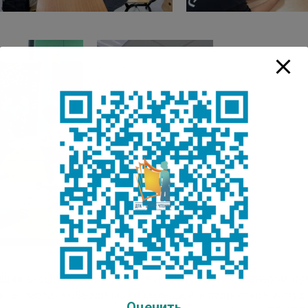
ящий взрыв эмоций случился на активности с тренером, р
ная зарядка объединила и малышей, и подростков, и студе
Оценить