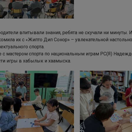
одители впитывали знания, ребята не скучали ни минуты. 
комила их с «Жипто Дип Сонор» – увлекательной настольн
ектуального спорта.
е с мастером спорта по национальным играм РС(Я) Надеж
сти игры в хабылык и хаамыска.