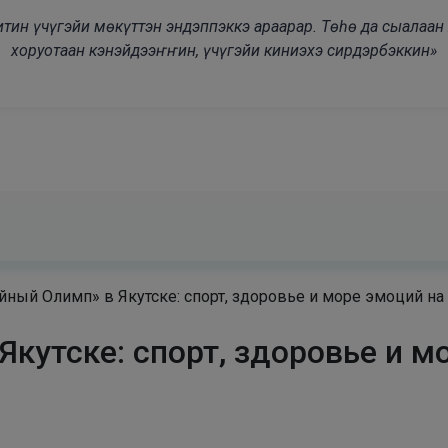
modal-check
дьитин үчүгэйи мөкүттэн эндэппэккэ араарар. Төһө да сыалаа
хоруотаан кэнэйдээҥҥин, үчүгэйи киниэхэ сирдэрбэккин»
ный Олимп» в Якутске: спорт, здоровье и море эмоций на
кутске: спорт, здоровье и м