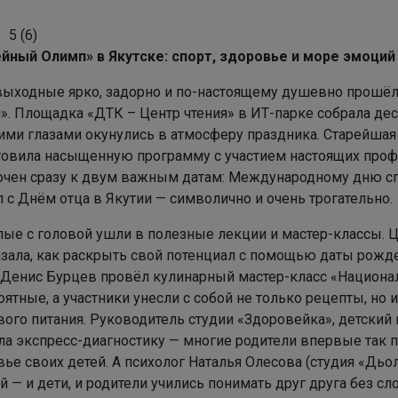
5
(
6
)
йный Олимп» в Якутске: спорт, здоровье и море эмоций
 выходные ярко, задорно и по-настоящему душевно прошёл
. Площадка «ДТК – Центр чтения» в ИТ-парке собрала деся
ими глазами окунулись в атмосферу праздника. Старейшая
товила насыщенную программу с участием настоящих проф
очен сразу к двум важным датам: Международному дню сп
 с Днём отца в Якутии — символично и очень трогательно.
лые с головой ушли в полезные лекции и мастер-классы. 
азала, как раскрыть свой потенциал с помощью даты рожде
 Денис Бурцев провёл кулинарный мастер-класс «Национа
ятные, а участники унесли с собой не только рецепты, но и
вого питания. Руководитель студии «Здоровейка», детски
ла экспресс-диагностику — многие родители впервые так п
ье своих детей. А психолог Наталья Олесова (студия «Дьо
 — и дети, и родители учились понимать друг друга без сло