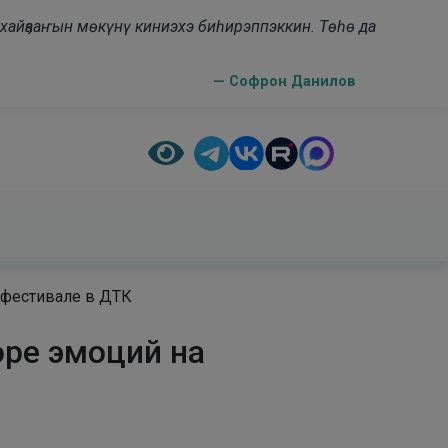
н хайҕааҥын мөкүнү киниэхэ биһирэппэккин. Төһө да
— Софрон Данилов
 фестивале в ДТК
оре эмоций на