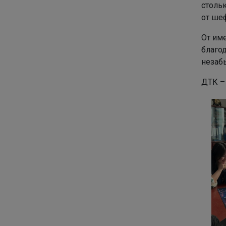
стольк
от шеф
От им
благо
незаб
ДТК –