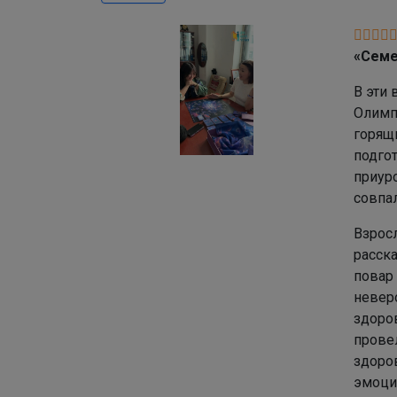
«Семе
В эти
Олимп»
горящ
подго
приур
совпал
Взрос
расск
повар
неверо
здоро
прове
здоров
эмоций