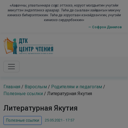
Skip to main content
modal-check
«Ааҕааччы, улаатыннара соҕус эттэххэ, норуот мэлдьитин үчүгэйи
мөкүттэн эндэппэккэ араарар. Төһө да сыалаан хайҕааҥын мөкүнү
киниэхэ биһирэппэккин. Төһө да хоруотаан кэнэйдээҥҥин, үчүгэйи
киниэхэ сирдэрбэккин»
— Софрон Данилов
Главная
/
Взрослым
/
Родителям и педагогам
/
Полезные ссылки
/
Литературная Якутия
Литературная Якутия
25.05.2021 - 17:57
Полезные ссылки