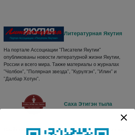
Литературная Якутия
На портале Ассоциации "Писатели Якутии"
опубликованы новости литературной жизни Якутии,
России и всего мира. Также материалы о журналах
"Чолбон", "Полярная звезда", "Күрүлгэн", "Илин" и
"Далбар Хотун".
Саха Этигэн тыла
Саайт саха тылын-өһүн бары дэгэтин туһунан кэпсиир,