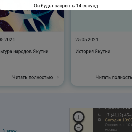
Он будет закрыт в
13
секунд
05.2021
25.05.2021
ьтура народов Якутии
История Якутии
Читать полностью
Читать полнос
, 3 этаж