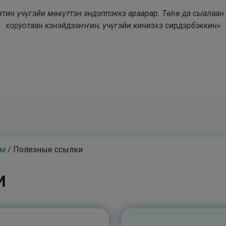
modal-check
дьитин үчүгэйи мөкүттэн эндэппэккэ араарар. Төһө да сыалаа
хоруотаан кэнэйдээҥҥин, үчүгэйи киниэхэ сирдэрбэккин»
ам
/
Полезные ссылки
и