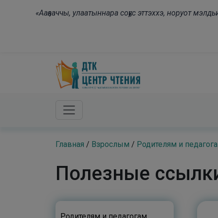
Skip to main content
«Ааҕааччы, улаатыннара соҕус эттэххэ, норуот мэл
Главная
/
Взрослым
/
Родителям и педагог
Полезные ссылк
Родителям и педагогам