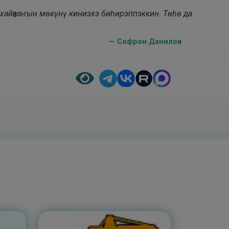
н хайҕааҥын мөкүнү киниэхэ биһирэппэккин. Төһө да
— Софрон Данилов