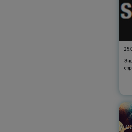
25.
Энц
спр