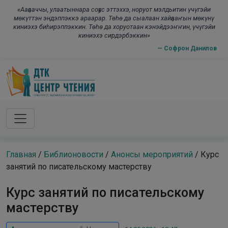
Skip to main content
modal-check
«Ааҕааччы, улаатыннара соҕус эттэххэ, норуот мэлдьитин үчүгэйи
мөкүттэн эндэппэккэ араарар. Төһө да сыалаан хайҕааҥын мөкүнү
киниэхэ биһирэппэккин. Төһө да хоруотаан кэнэйдээҥҥин, үчүгэйи
киниэхэ сирдэрбэккин»
— Софрон Данилов
Главная
/
Библионовости
/
Анонсы мероприятий
/
Курс
занятий по писательскому мастерству
Курс занятий по писательскому
мастерству