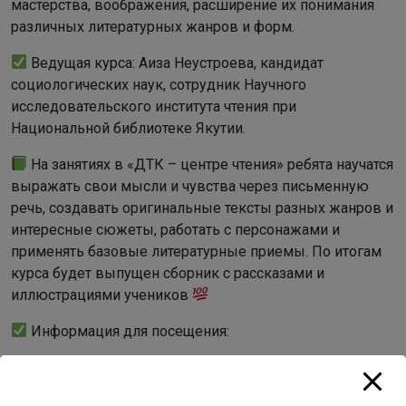
мастерства, воображения, расширение их понимания
различных литературных жанров и форм.
Ведущая курса: Аиза Неустроева, кандидат
социологических наук, сотрудник Научного
исследовательского института чтения при
Национальной библиотеке Якутии.
На занятиях в «ДТК – центре чтения» ребята научатся
выражать свои мысли и чувства через письменную
речь, создавать оригинальные тексты разных жанров и
интересные сюжеты, работать с персонажами и
применять базовые литературные приемы. По итогам
курса будет выпущен сборник с рассказами и
иллюстрациями учеников
Информация для посещения:
Старт курса: 3 июня 2026 года
Место проведения: г. Якутск, «ДТК – центр чтения»,