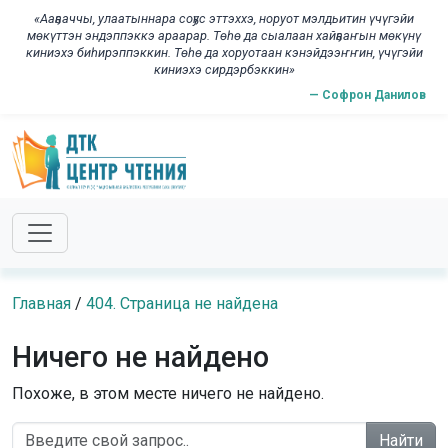
Skip to main content
«Ааҕааччы, улаатыннара соҕус эттэххэ, норуот мэлдьитин үчүгэйи
мөкүттэн эндэппэккэ араарар. Төһө да сыалаан хайҕааҥын мөкүнү
киниэхэ биһирэппэккин. Төһө да хоруотаан кэнэйдээҥҥин, үчүгэйи
киниэхэ сирдэрбэккин»
— Софрон Данилов
Главная
/
404. Страница не найдена
Ничего не найдено
Похоже, в этом месте ничего не найдено.
Найти