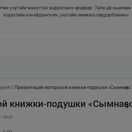
modal-check
дьитин үчүгэйи мөкүттэн эндэппэккэ араарар. Төһө да сыалаа
хоруотаан кэнэйдээҥҥин, үчүгэйи киниэхэ сирдэрбэккин»
дной
/
Презентация авторской книжки‑подушки «Сымнаҕас 
ой книжки‑подушки «Сымнаҕа
 - 09:20