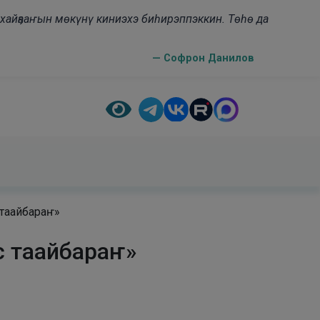
н хайҕааҥын мөкүнү киниэхэ биһирэппэккин. Төһө да
— Софрон Данилов
таайбараҥ»
с таайбараҥ»