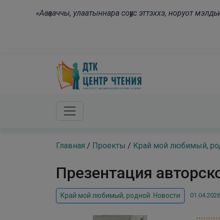
Skip to main content
«Ааҕааччы, улаатыннара соҕус эттэххэ, норуот мэл
Главная
/
Проекты
/
Край мой любимый, ро
Презентация авторск
01.04.2026
Край мой любимый, родной
,
Новости