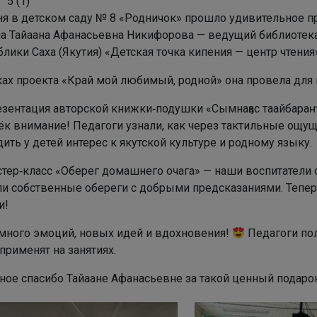
5
(
1
)
ня в детском саду № 8 «Родничок» прошло удивительное п
а Тайаана Афанасьевна Никифорова — ведущий библиотек
лики Саха (Якутия) «Детская точка кипения — центр чтения
ках проекта «Край мой любимый, родной» она провела для 
зентация авторской книжки‑подушки «Сымнаҕас таайбараҥ
ёк внимание! Педагоги узнали, как через тактильные ощу
ить у детей интерес к якутской культуре и родному языку.
тер‑класс «Оберег домашнего очага» — наши воспитатели 
ли собственные обереги с добрыми предсказаниями. Теперь
и!
много эмоций, новых идей и вдохновения!
Педагоги по
применят на занятиях.
ное спасибо Тайаане Афанасьевне за такой ценный подар