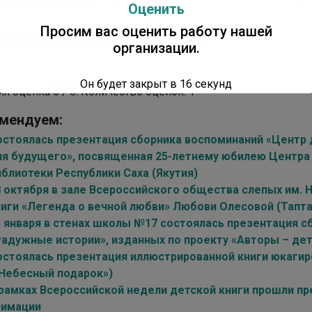
Оценить
Просим вас оценить работу нашей
лько вам понравилась публикация?
организации.
Он будет закрыт в
15
секунд
яя оценка
5
/ 5. Количество оценок:
1
мендуем:
остоялась презентация сборника воспоминаний «Центр 
ля будущего», посвященная 25-летнему юбилею Центра
иблиотеки Республики Саха (Якутия)
8 октября в зале Всероссийского общества слепых им. 
ниги «Легенда о вечной любви» Любови Олесовой (Тапт
3 января в стенах школы №17 состоялась презентация с
Радужные истории», изданных по проекту «Авторы – де
остоялась презентация иллюстрированной книги юкагирс
«Небесный подарок»)
 рамках Всероссийской недели детской книги прошли пр
нимации