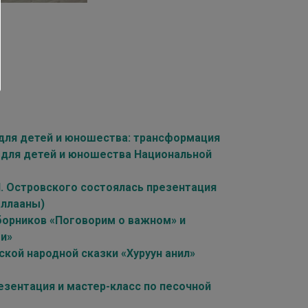
для детей и юношества: трансформация
 для детей и юношества Национальной
Н. Островского состоялась презентация
аллааны)
борников «Поговорим о важном» и
ти»
кой народной сказки «Хуруун анил»
езентация и мастер-класс по песочной