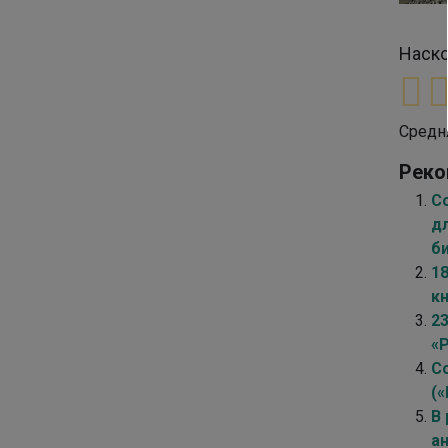
Наско
Средн
Реко
С
д
б
1
к
2
«
С
(
В
а