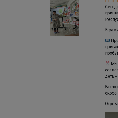
Сегод
пришл
Респуб
В рам
Пре
привл
пробуд
Мас
созда
детьм
Было 
скоро 
Огром