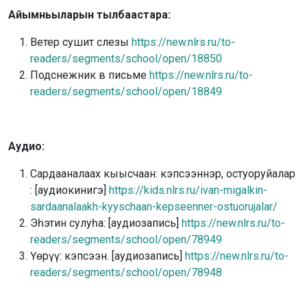
Айымньыларын тылбаастара:
Ветер сушит слезы
https://new.nlrs.ru/to-
readers/segments/school/open/18850
Подснежник в письме
https://new.nlrs.ru/to-
readers/segments/school/open/18849
Аудио:
Сардааналаах кыысчаан: кэпсээннэр, остуоруйалар
: [аудиокинигэ]
https://kids.nlrs.ru/ivan-migalkin-
sardaanalaakh-kyyschaan-kepseenner-ostuorujalar/
Эһэтин сулуһа: [аудиозапись]
https://new.nlrs.ru/to-
readers/segments/school/open/78949
Үөрүү: кэпсээн. [аудиозапись]
https://new.nlrs.ru/to-
readers/segments/school/open/78948