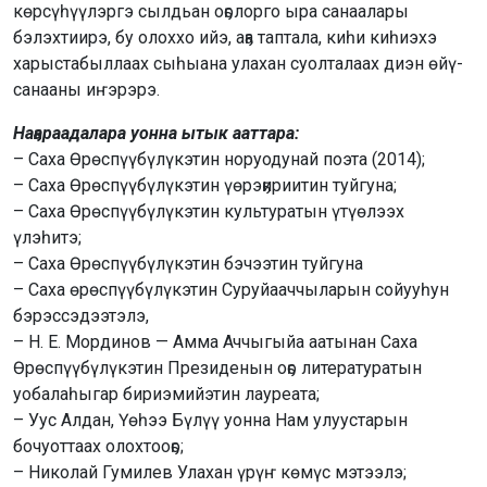
көрсүһүүлэргэ сылдьан оҕолорго ыра санаалары
бэлэхтиирэ, бу олоххо ийэ, аҕа таптала, киһи киһиэхэ
харыстабыллаах сыһыана улахан суолталаах диэн өйү-
санааны иҥэрэрэ.
Наҕараадалара уонна ытык ааттара:
– Саха Өрөспүүбүлүкэтин норуодунай поэта (2014);
– Саха Өрөспүүбүлүкэтин үөрэҕириитин туйгуна;
– Саха Өрөспүүбүлүкэтин культуратын үтүөлээх
үлэһитэ;
– Саха Өрөспүүбүлүкэтин бэчээтин туйгуна
– Саха өрөспүүбүлүкэтин Суруйааччыларын сойууһун
бэрэссэдээтэлэ,
– Н. Е. Мординов — Амма Аччыгыйа аатынан Саха
Өрөспүүбүлүкэтин Президенын оҕо литературатын
уобалаһыгар бириэмийэтин лауреата;
– Уус Алдан, Үөһээ Бүлүү уонна Нам улуустарын
бочуоттаах олохтооҕо;
– Николай Гумилев Улахан үрүҥ көмүс мэтээлэ;