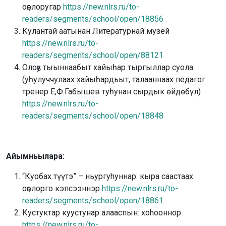
оҕолоругар
https://new.nlrs.ru/to-
readers/segments/school/open/18856
Кулантай аатынан Литературнай музей
https://new.nlrs.ru/to-
readers/segments/school/open/88121
Олоҕу тыыннаабыт хайыһар тыргыллар суола:
(уһулуччулаах хайыһардьыт, талааннаах педагог
тренер Е,Ф.Габышев туһунан сырдык өйдөбүл)
https://new.nlrs.ru/to-
readers/segments/school/open/18848
Айымньылара:
“Куобах түүтэ” – ньургуhуннар: кыра саастаах
оҕолорго кэпсээннэр
https://new.nlrs.ru/to-
readers/segments/school/open/18861
Кустуктар куустунар алааспын: хоhооннор
https://new.nlrs.ru/to-