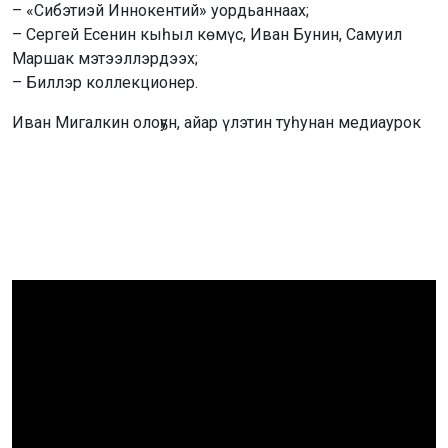
– «Сибэтиэй Иннокентий» уордьаннаах;
– Сергей Есенин кыһыл көмүс, Иван Бунин, Самуил
Маршак мэтээллэрдээх;
– Биллэр коллекционер.
Иван Мигалкин олоҕун, айар үлэтин туһунан медиаурок