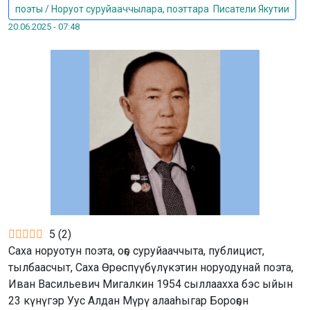
поэты / Норуот суруйааччылара, поэттара
,
Писатели Якутии
20.06.2025 - 07:48
5
(
2
)
Саха норуотун поэта, оҕо суруйааччыта, публицист,
тылбаасчыт, Саха Өрөспүүбүлүкэтин норуодунай поэта,
Иван Васильевич Мигалкин 1954 сыллаахха бэс ыйын
23 күнүгэр Уус Алдан Мүрү алааһыгар Бороҕон