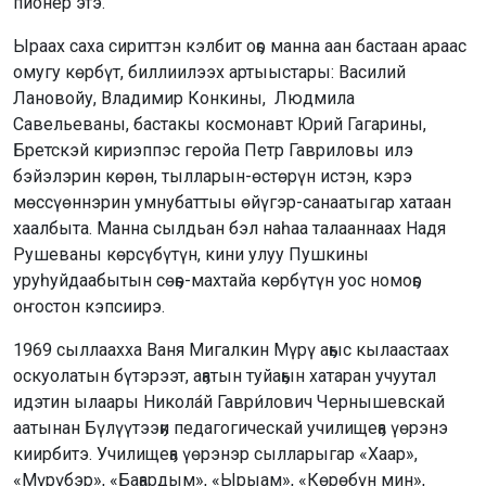
пионер этэ.
Ыраах саха сириттэн кэлбит оҕо манна аан бастаан араас
омугу көрбүт, биллиилээх артыыстары: Василий
Лановойу, Владимир Конкины, Людмила
Савельеваны, бастакы космонавт Юрий Гагарины,
Бретскэй кириэппэс геройа Петр Гавриловы илэ
бэйэлэрин көрөн, тылларын-өстөрүн истэн, кэрэ
мөссүөннэрин умнубаттыы өйүгэр-санаатыгар хатаан
хаалбыта. Манна сылдьан бэл наһаа талааннаах Надя
Рушеваны көрсүбүтүн, кини улуу Пушкины
уруһуйдаабытын сөҕө-махтайа көрбүтүн уос номоҕо
оҥостон кэпсиирэ.
1969 сыллаахха Ваня Мигалкин Мүрү аҕыс кылаастаах
оскуолатын бүтэрээт, аҕатын туйаҕын хатаран учуутал
идэтин ылаары Никола́й Гаври́лович Чернышевскай
аатынан Бүлүүтээҕи педагогическай училищеҕа үөрэнэ
киирбитэ. Училищеҕа үөрэнэр сылларыгар «Хаар»,
«Мүрүбэр», «Баҕардым», «Ырыам», «Көрөбүн мин»,