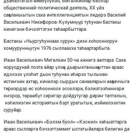
дьаһалтатын өйөбүлүнэн, Мигалкиннар биллэр
общественнай-политическай деятель, ХХ үйэ
саҕаланыытын саха интеллигенциятын лидерэ Василий
Васильевич Никифоров-Күлүмнүүр туһунан бастакы
кинигэни бэчээттэтэн таһаарбыттара.
Бастакы «Ньургуһуннаах сурук» диэн хоһооннорун
хомуурунньугун 1976 сыллаахха таһаартарбыта.
Иван Васильевич Мигалкин 50-ча кинигэ ааптара. Саха
норуодунай поэта айар үлэҕэ дьарыктаныаҕыттан араас
идэлээх үлэһит дьон туһунан иһирэх тылынан
истиҥник ахтар, кинилэр сырдык санааларын ааҕааччыга
тириэрдэр ис хоһоонноох эсселэри, бэлиэтээһиннэри
оҥорор, төрөөбүт сиригэр-дойдутугар дириҥ тапталын,
нэһилиэгин историятын бэрт уратытык, иэйиилээхтик
суруйар.
Иван Васильевич «Бэлэм буол»-«Кэскил» хаһыаттарга
араас сылларга бэчээттэммит ыстатыйалара билигин да