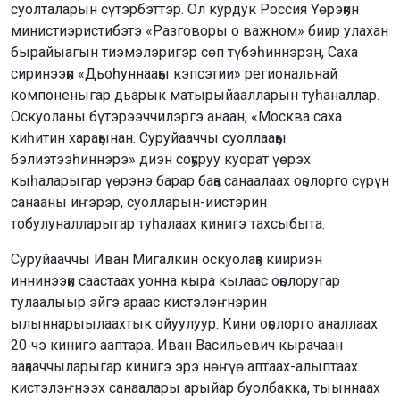
суолталарын сүтэрбэттэр. Ол курдук Россия Үөрэҕин
министиэристибэтэ «Разговоры о важном» биир улахан
бырайыагын тиэмэлэригэр сөп түбэһиннэрэн, Саха
сиринээҕи «Дьоһуннааҕы кэпсэтии» региональнай
компоненыгар дьарык матырыйаалларын туһаналлар.
Оскуоланы бүтэрээччилэргэ анаан, «Москва саха
киһитин хараҕынан. Суруйааччы суоллааҕы
бэлиэтээһиннэрэ» диэн соҕуруу куорат үөрэх
кыһаларыгар үөрэнэ барар баҕа санаалаах оҕолорго сүрүн
санааны иҥэрэр, суолларын-иистэрин
тобулуналларыгар туһалаах кинигэ тахсыбыта.
Суруйааччы Иван Мигалкин оскуолаҕа киириэн
иннинээҕи саастаах уонна кыра кылаас оҕолоругар
тулаалыыр эйгэ араас кистэлэҥнэрин
ылыннарыылаахтык ойуулуур. Кини оҕолорго аналлаах
20‑чэ кинигэ ааптара. Иван Васильевич кырачаан
ааҕааччыларыгар кинигэ эрэ нөҥүө аптаах-алыптаах
кистэлэҥнээх санаалары арыйар буолбакка, тыыннаах