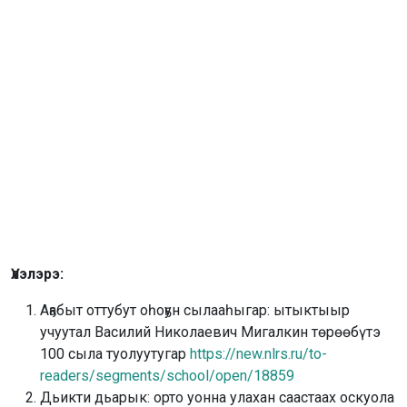
Үлэлэрэ:
Аҕабыт оттубут оһоҕун сылааһыгар: ытыктыыр
учуутал Василий Николаевич Мигалкин төрөөбүтэ
100 сыла туолуутугар
https://new.nlrs.ru/to-
readers/segments/school/open/18859
Дьикти дьарык: орто уонна улахан саастаах оскуола