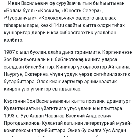
– Иван Васильевич оҕо суруйааччытын быһыытынан
«Бэлэм буол»-«Кэскил», «Юность Севера»,
«Чуораанчык», «Колокольчик» оҕолорго аналлаах
таһаарыылары, keskil14.ru саайты кытта олоҕун тиһэх
күннэригэр диэри ыкса сибээстээхтик үлэлэһэн
кэлбитэ.
1987 с ыал буолан, алаһа дьиэ тэриммитэ. Кэргэнинээн
Зоя Васильевналыын библиотекаҕа кинигэ уларса
сылдьан билсибиттэр. Кинилэр үс оҕолоохтор Айталина,
Ньургун, Екатерина, үһүөн үрдүк үөрэҕи ситиһиилээхтик
бүтэрбиттэрэ. Олох киэҥ аартыгар эрчимнээхтик
киирэн үлэ үгэнигэр сылдьаллар.
Кэргэнин Зоя Васильевнаны кытта прозаик, драматург
Кулантай аатын үйэтитиигэ үгүс үлэни ыыппыттара.
1993 с. Уус Алдан Чараҥар Василий Андреевич
Протодьяконов-Кулантай аатынан литературнай музей-
комплексын тэрийбиттэрэ. Эмиэ бу сылга Уус Алдан