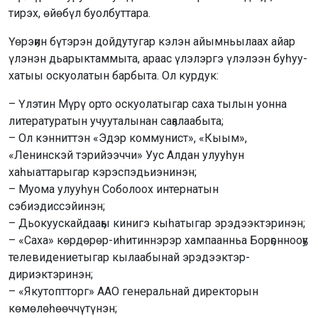
тирэх, өйөбүл буолбуттара.
Үөрэҕин бүтэрэн дойдутугар кэлэн айымньылаах айар
үлэнэн дьарыктаммыта, араас үлэлэргэ үлэлээн буһуу-
хатыы оскуолатын барбыта. Ол курдук:
– Үлэтин Мүрү орто оскуолатыгар саха тылын уонна
литературатын учууталынан саҕалаабыта;
– Ол кэнниттэн «Эдэр коммунист», «Кыым»,
«Ленинскэй тэрийээччи» Уус Алдан улууһун
хаһыаттарыгар кэрэспэдьиэнинэн;
– Муома улууһун Соболоох интернатын
сэбиэдиссэйинэн;
– Дьокуускайдааҕы кинигэ кыһатыгар эрэдээктэринэн;
– «Саха» көрдөрөр-иһитиннэрэр хампаанньа Борҕоннооҕу
телевидениетыгар кылаабынай эрэдээктэр-
дириэктэринэн;
– «Якутоптторг» ААО генеральнай директорын
көмөлөһөөччүтүнэн;