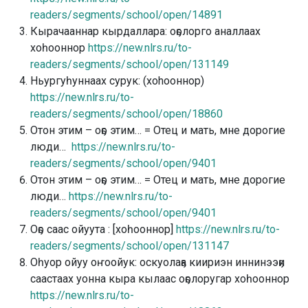
readers/segments/school/open/14891
Кырачааннар кырдаллара: оҕолорго аналлаах
хоһооннор
https://new.nlrs.ru/to-
readers/segments/school/open/131149
Ньургуһуннаах сурук: (хоhооннор)
https://new.nlrs.ru/to-
readers/segments/school/open/18860
Отон этим – оҕо этим… = Отец и мать, мне дорогие
люди…
https://new.nlrs.ru/to-
readers/segments/school/open/9401
Отон этим – оҕо этим… = Отец и мать, мне дорогие
люди…
https://new.nlrs.ru/to-
readers/segments/school/open/9401
Оҕо саас ойуута : [хоһооннор]
https://new.nlrs.ru/to-
readers/segments/school/open/131147
Оһуор ойуу оҥоойук: оскуолаҕа киириэн иннинээҕи
саастаах уонна кыра кылаас оҕолоругар хоһооннор
https://new.nlrs.ru/to-