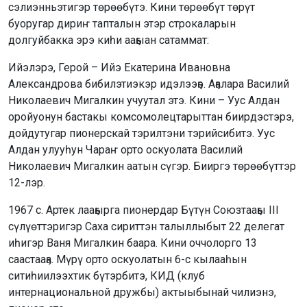
сэлиэнньэтигэр төрөөбүтэ. Кини төрөөбүт төрүт
буоругар дириҥ тапталын этэр строкаларын
долгуйбакка эрэ киһи ааҕыан сатаммат:
Ийэлэрэ, Герой – Ийэ Екатерина Ивановна
Александрова бибилэтиэкэр идэлээҕэ. Аҕалара Василий
Николаевич Мигалкин учуутал этэ. Кини – Уус Алдан
оройуонун бастакы комсомолецтарыттан биирдэстэрэ,
дойдутугар пионерскай тэрилтэни тэрийсибитэ. Уус
Алдан улууһун Чараҥ орто оскуолата Василий
Николаевич Мигалкин аатын сүгэр. Бииргэ төрөөбүттэр
12-лэр.
1967 с. Артек лааҕырга пионердар Бүтүн Союзтааҕы III
сүлүөттэригэр Саха сириттэн талыллыбыт 22 делегат
иһигэр Ваня Мигалкин баара. Кини оччолорго 13
саастааҕа. Мүрү орто оскуолатын 6-с кылааһын
ситиһиилээхтик бүтэрбитэ, КИД (клуб
интернациональной дружбы) актыыбынай чилиэнэ,