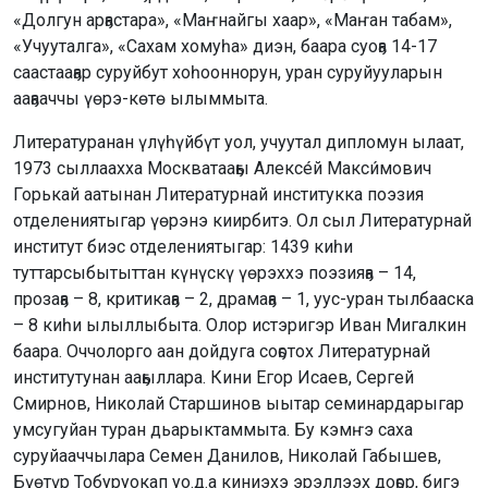
«Долгун арҕастара», «Маҥнайгы хаар», «Маҥан табам»,
«Учууталга», «Сахам хомуһа» диэн, баара суоҕа 14-17
саастааҕар суруйбут хоһооннорун, уран суруйууларын
ааҕааччы үөрэ-көтө ылыммыта.
Литературанан үлүһүйбүт уол, учуутал дипломун ылаат,
1973 сыллаахха Москватааҕы Алексе́й Макси́мович
Горькай аатынан Литературнай институкка поэзия
отделениятыгар үөрэнэ киирбитэ. Ол сыл Литературнай
институт биэс отделениятыгар: 1439 киһи
туттарсыбытыттан күнүскү үөрэххэ поэзияҕа – 14,
прозаҕа – 8, критикаҕа – 2, драмаҕа – 1, уус-уран тылбааска
– 8 киһи ылыллыбыта. Олор истэригэр Иван Мигалкин
баара. Оччолорго аан дойдуга соҕотох Литературнай
институтунан ааҕыллара. Кини Егор Исаев, Сергей
Смирнов, Николай Старшинов ыытар семинардарыгар
умсугуйан туран дьарыктаммыта. Бу кэмҥэ саха
суруйааччылара Семен Данилов, Николай Габышев,
Бүөтүр Тобуруокап уо.д.а киниэхэ эрэллээх доҕор, бигэ