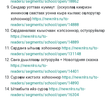
readers/segments/school/open/18862
Сандаар уоттаах күммүт : (оскуолаҕа киириэн
иннинээҕи саастаах уонна кыра кылаас оҕолоругар
хоһооннор)
https://new.nlrs.ru/to-
readers/segments/school/open/14888
Сардааналаах кыысчаан: кэпсээннэр, остуоруйалар
https://new.nlrs.ru/to-
readers/segments/school/open/14889
Сардаҥа ыһыаҕа: хоһооннор
https://new.nlrs.ru/to-
readers/segments/school/open/131148
Саҥа дьыллааҕы остуоруйа = Новогодняя сказка
https://new.nlrs.ru/to-
readers/segments/school/open/14401
Сүрэҕим кистэлэ: хоhооннор
https://new.nlrs.ru/to-
readers/segments/school/open/14890
Ытаабыта ийэ сүрэҕэ
https://new.nlrs.ru/to-
readers/segments/school/open/16304