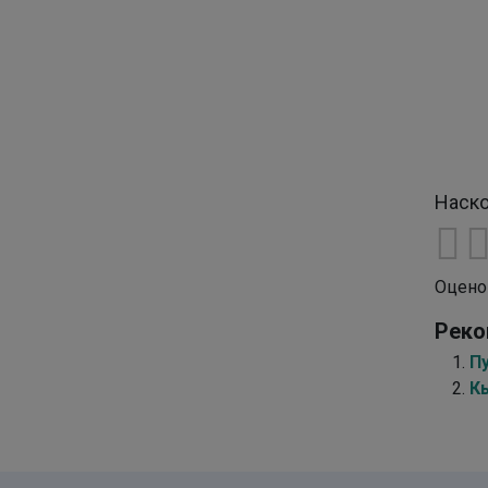
Наско
Оцено
Реко
П
К