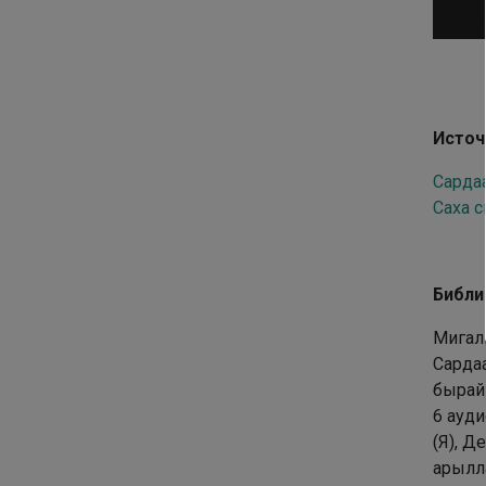
Аудио
Источ
Сардаа
Саха с
Библи
Мигал
Сардаа
бырайы
6 ауди
(Я), Д
арылла