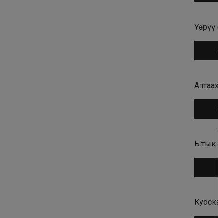
Үөрүү 
Аудио
Аптаах
Аудио
Ытык 
Аудио
Куоска