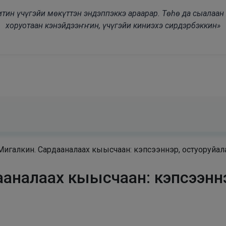
modal-check
дьитин үчүгэйи мөкүттэн эндэппэккэ араарар. Төһө да сыалаа
хоруотаан кэнэйдээҥҥин, үчүгэйи киниэхэ сирдэрбэккин»
игалкин. Сардааналаах кыысчаан: кэпсээннэр, остуоруйала
аналаах кыысчаан: кэпсээннэ