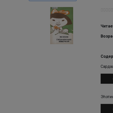
Читае
Возра
Содер
Сарда
Аудио
Эһэтин
Аудио