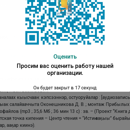
плеер
00:00
ник:
Звукозапись из электрон. копии кн.:
Мигалкин, Иван В
налаах кыысчаан : (кэпсээннэр, остуоруйалар) / Иван Мигалки
иринээҕи кинигэ изд- вота, 1985. – 34, [3] с.
Оценить
Просим вас оценить работу нашей
организации.
ографическая запись:
Он будет закрыт в
16
секунд
кин, Иван Васильевич.
налаах кыысчаан: кэпсээннэр, остуоруйалар : [аудиозапись]
ак салайааччыта Оконешникова Д. В. ; монтаж Прибылых Г.
офайлов (mp3 ; 35,6 Мб ; 36 мин 13 с) : зв. – (Проект “Кни
етская точка кипения – Центр чтения = “Истиҥ ааҕыы” бырай
р, ааҕар киинэ).