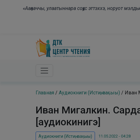
Skip to main content
«Ааҕааччы, улаатыннара соҕус эттэххэ, норуот мэл
Главная
/
Аудиокниги (Истиҥ, ааҕыы)
/
Иван М
Иван Мигалкин. Сарда
[аудиокинигэ]
11.05.2022 - 04:28
Аудиокниги (Истиҥ, ааҕыы)