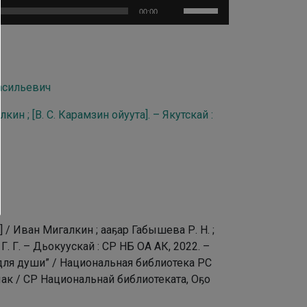
увеличить
Используйте
00:00
или
клавиши
уменьшить
вверх/
громкость.
вниз,
чтобы
асильевич
увеличить
или
н ; [В. С. Карамзин ойуута]. – Якутскай :
уменьшить
громкость.
 / Иван Мигалкин ; ааҕар Габышева Р. Н. ;
 Г. – Дьокуускай : СР НБ ОА АК, 2022. –
га для души” / Национальная библиотека РС
ыак / СР Национальнай библиотеката, Оҕо