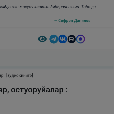
н хайҕааҥын мөкүнү киниэхэ биһирэппэккин. Төһө да
— Софрон Данилов
р : [аудиокинигэ]
р, остуоруйалар :