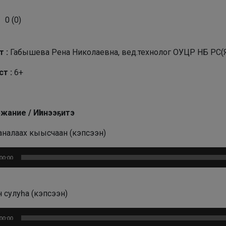
0
(
0
)
т :
Габышева Рена Николаевна, вед.технолог ОУЦР НБ РС(
ст :
6+
жание / Иһинээҕитэ
аналаах кыысчаан (кэпсээн)
плеер
00:00
 сулуһа (кэпсээн)
плеер
00:00