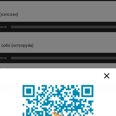
(кэпсээн)
плеер
00:00
 собо (остуоруйа)
плеер
00:00
ийэ (остуоруйа)
плеер
00:00
 уонна кутуйах (остуоруйа)