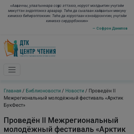
Skip to main content
modal-check
«Ааҕааччы, улаатыннара соҕус эттэххэ, норуот мэлдьитин үчүгэйи
мөкүттэн эндэппэккэ араарар. Төһө да сыалаан хайҕааҥын мөкүнү
киниэхэ биһирэппэккин. Төһө да хоруотаан кэнэйдээҥҥин, үчүгэйи
киниэхэ сирдэрбэккин»
— Софрон Данилов
Главная
/
Библионовости
/
Новости
/
Проведён II
Межрегиональный молодёжный фестиваль «Арктик
БукФест»
Проведён II Межрегиональный
молодёжный фестиваль «Арктик