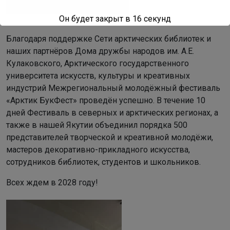
Он будет закрыт в
15
секунд
Благодаря поддержке Сети арктических библиотек и
наших партнёров Дома дружбы народов им. А.Е.
Кулаковского, Арктического государственного
университета искусств, культуры и креативных
индустрий Межрегиональный молодёжный фестиваль
«Арктик БукФест» проведён успешно. В течение 10
дней Фестиваль в северных и арктических регионах, а
также в нашей Якутии объединил порядка 500
представителей творческой и креативной молодёжи,
мастеров декоративно-прикладного искусства,
сотрудников библиотек, студентов и школьников.
Всех ждем в 2028 году!