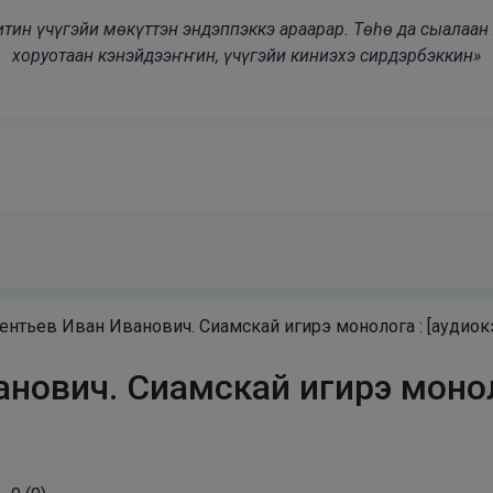
modal-check
дьитин үчүгэйи мөкүттэн эндэппэккэ араарар. Төһө да сыалаа
хоруотаан кэнэйдээҥҥин, үчүгэйи киниэхэ сирдэрбэккин»
ентьев Иван Иванович. Сиамскай игирэ монолога : [аудиок
нович. Сиамскай игирэ монол