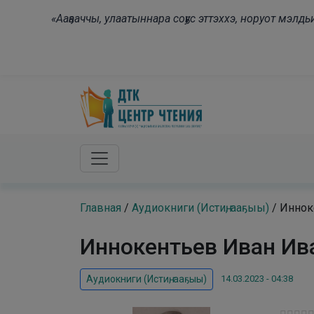
Skip to main content
«Ааҕааччы, улаатыннара соҕус эттэххэ, норуот мэл
Главная
/
Аудиокниги (Истиҥ, ааҕыы)
/
Иннок
Иннокентьев Иван Ива
14.03.2023 - 04:38
Аудиокниги (Истиҥ, ааҕыы)