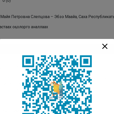
0
(
0
)
: Майя Петровна Слепцова – Эбээ Маайа, Саха Республика
астаах оҕолорго аналлаах
плеер
00:00
ентьев, Иван Иванович.
ай игирэ монолога : кэпсээн : [аудиозапись] / Иван Иван
на-Эбээ Маайа ; Саха Республикатын Национальнай библиот
– 1 аудиофайл (11,2 Мб ; 5 мин 33 с) : зв.
лько вам понравилась публикация?