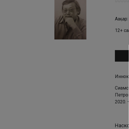
Ааҕар
12+ са
Аудио
Иннок
Сиамск
Петров
2020. 
Наско