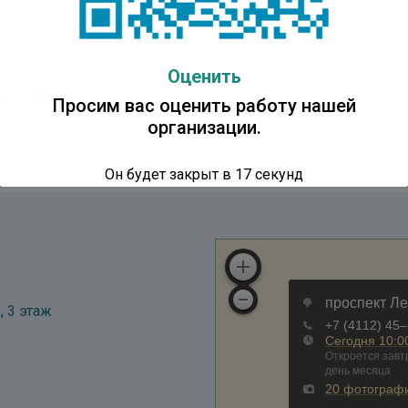
к пока нет. Поставьте оценку первым.
Оценить
мендуем:
Просим вас оценить работу нашей
эһэн Иванович Боло — саха историческай фольклорун хо
организации.
Он будет закрыт в
16
секунд
, 3 этаж