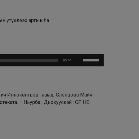
тын үтүөлээх артыыһа
Используйте
00:00
клавиши
вверх/
вниз,
чтобы
ович Иннокентьев ; ааҕар Слепцова Майя
увеличить
еката. – Ньурба ; Дьокуускай : СР НБ,
или
уменьшить
громкость.