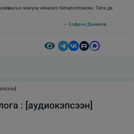
н хайҕааҥын мөкүнү киниэхэ биһирэппэккин. Төһө да
— Софрон Данилов
эпсээн]
ога : [аудиокэпсээн]