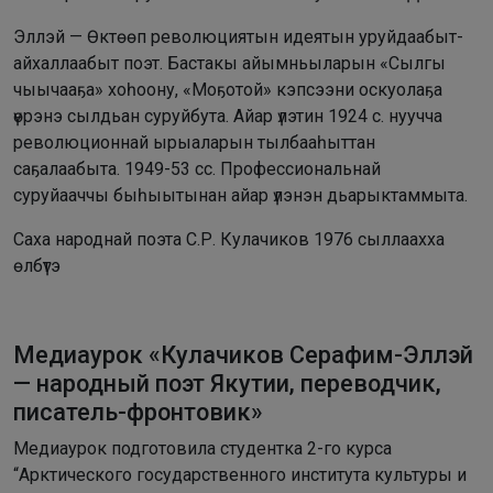
Эллэй — Өктөөп революциятын идеятын уруйдаабыт-
айхаллаабыт поэт. Бастакы айымньыларын «Сылгы
чыычааҕа» хоһоону, «Моҕотой» кэпсээни оскуолаҕа
үөрэнэ сылдьан суруйбута. Айар үлэтин 1924 с. нуучча
революционнай ырыаларын тылбааһыттан
саҕалаабыта. 1949-53 сс. Профессиональнай
суруйааччы быһыытынан айар үлэнэн дьарыктаммыта.
Саха народнай поэта С.Р. Кулачиков 1976 сыллаахха
өлбүтэ
Медиаурок «Кулачиков Серафим-Эллэй
— народный поэт Якутии, переводчик,
писатель-фронтовик»
Медиаурок подготовила студентка 2-го курса
“Арктического государственного института культуры и