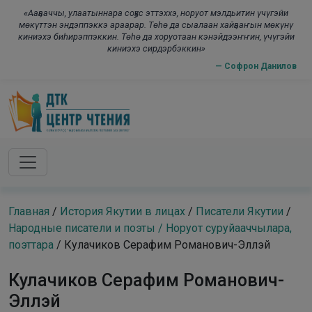
Skip to main content
modal-chec
«Ааҕааччы, улаатыннара соҕус эттэххэ, норуот мэлдьитин үчүгэйи
мөкүттэн эндэппэккэ араарар. Төһө да сыалаан хайҕааҥын мөкүнү
киниэхэ биһирэппэккин. Төһө да хоруотаан кэнэйдээҥҥин, үчүгэйи
киниэхэ сирдэрбэккин»
— Софрон Данилов
Главная
/
История Якутии в лицах
/
Писатели Якутии
/
Народные писатели и поэты / Норуот суруйааччылара,
поэттара
/
Кулачиков Серафим Романович-Эллэй
Кулачиков Серафим Романович-
Эллэй