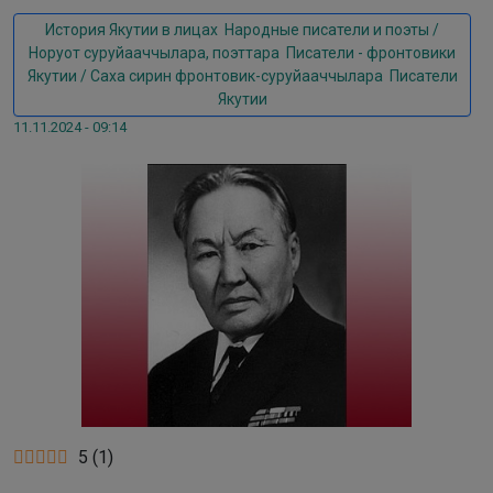
История Якутии в лицах
,
Народные писатели и поэты /
Норуот суруйааччылара, поэттара
,
Писатели - фронтовики
Якутии / Саха сирин фронтовик-суруйааччылара
,
Писатели
Якутии
11.11.2024 - 09:14
5
(
1
)