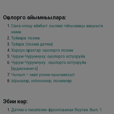
Оҕолорго айымньылара:
Саҥа олоҕу айабыт: кылаас таһынааҕы ааҕыыга
көмө
Туйаара: поэма
Туйара: (поэма детям)
Хорсун сүрэхтэр: оҕолорго поэма
Чурум-Чурумчуку: оҕолорго остуоруйа
Чурум-Чурумчуку : оҕолорго остуоруйа :
[аудиокинигэ]
Чычып – чаап уонна чыычаахсыт
Ырыалар, хоһооннор, поэмалар
Эбии көр:
Детям о писателях-фронтовиках Якутии. Вып. 1