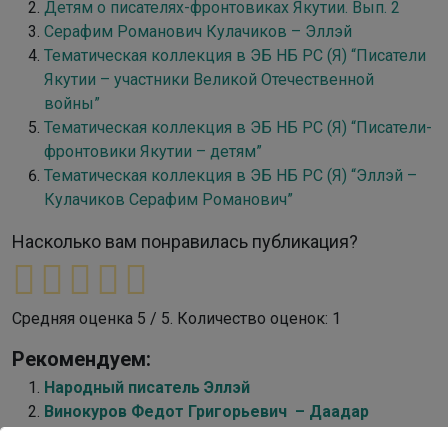
Детям о писателях-фронтовиках Якутии. Вып. 2
Серафим Романович Кулачиков – Эллэй
Тематическая коллекция в ЭБ НБ РС (Я) “Писатели
Якутии – участники Великой Отечественной
войны”
Тематическая коллекция в ЭБ НБ РС (Я) “Писатели-
фронтовики Якутии – детям”
Тематическая коллекция в ЭБ НБ РС (Я) “Эллэй –
Кулачиков Серафим Романович”
Насколько вам понравилась публикация?
Средняя оценка
5
/ 5. Количество оценок:
1
Рекомендуем:
Народный писатель Эллэй
Винокуров Федот Григорьевич – Даадар