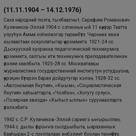
(11.11.1904 – 14.12.1976)
Саха народнай поэта, тылбаасчыт, Серафим Романович
Кулачиков-Эллэй 1904 с. сэтинньи ый 11 күнүгэр Таатта
улууһун Амма нэһилиэгэр төрөөбүтэ. Чөркөөх икки
кылаастаах оскуолатыгар үөрэммитэ. 1921-24 сс.
Дьокуускай куоракка педагогическай техникумҥа
үөрэммитэ, салгыы ити техникумҥа преподавателинэн
үлэлии хаалбыта. 1925-28 сс. Москватааҕы
журналистика государственнай институтун устудьуона,
үөрэҕин бүтэрэн баран дойдутугар кэлэн, 1928-32 сс.
«Автономная Якутия», «Кыым», «Социалистическая
Якутия» хаһыаттарга, «Чолбон», «Хотугу сулус»,
«Полярная звезда» «Кыһыл ыллык» сурунаалларга
үлэлээбитэ.
1942 с. С.Р. Кулачиков-Эллэй сэриигэ ыҥырыллан,
1944 с. дылы фроҥҥа сылдьыбыта, ыараханнык
бааһыран 2-с группалаах инбэлиит буолан төннүбүтэ.