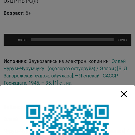
ОУЦР НБ РС(Я)
Возраст:
6+
Аудиоплеер
00:00
00:00
Источник:
Звукозапись из электрон. копии кн.:
Эллэй.
Чурум-Чурумчуку : (оҕолорго остуоруйа) / Эллэй ; [В. Д.
Запорожская худож. ойуулара]. – Якутскай : САССР
Госиздата, 1945. – 35, [1] с. : ил.
Библиографическая запись:
Эллэй.
Чурум-Чурумчуку: оҕолорго остуоруйа
: [аудиозапись] /