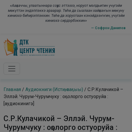
Skip to main content
modal-check
«Ааҕааччы, улаатыннара соҕус эттэххэ, норуот мэлдьитин үчүгэйи
мөкүттэн эндэппэккэ араарар. Төһө да сыалаан хайҕааҥын мөкүнү
киниэхэ биһирэппэккин. Төһө да хоруотаан кэнэйдээҥҥин, үчүгэйи
киниэхэ сирдэрбэккин»
— Софрон Данилов
Главная
/
Аудиокниги (Истиҥ, ааҕыы)
/
С.Р.Кулачикой –
Эллэй. Чурум-Чурумчуку : оҕолорго остуоруйа :
[аудиокинигэ]
С.Р.Кулачикой – Эллэй. Чурум-
Чурумчуку : оҕолорго остуоруйа :