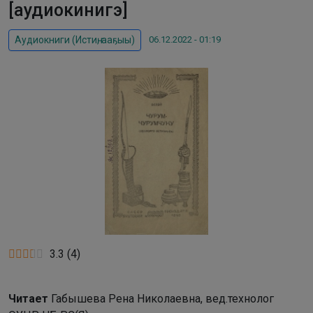
[аудиокинигэ]
06.12.2022 - 01:19
Аудиокниги (Истиҥ, ааҕыы)
3.3
(
4
)
Читает
Габышева Рена Николаевна, вед.технолог