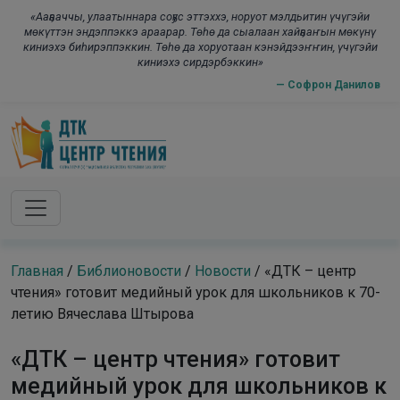
Skip to main content
modal-check
«Ааҕааччы, улаатыннара соҕус эттэххэ, норуот мэлдьитин үчүгэйи
мөкүттэн эндэппэккэ араарар. Төһө да сыалаан хайҕааҥын мөкүнү
киниэхэ биһирэппэккин. Төһө да хоруотаан кэнэйдээҥҥин, үчүгэйи
киниэхэ сирдэрбэккин»
— Софрон Данилов
Главная
/
Библионовости
/
Новости
/
«ДТК – центр
чтения» готовит медийный урок для школьников к 70-
летию Вячеслава Штырова
«ДТК – центр чтения» готовит
медийный урок для школьников к