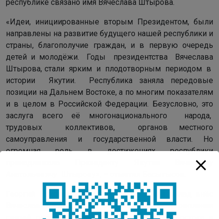
республике связано имя Вячеслава Штырова.
«Идеи, инициированные вторым Президентом, были
направлены на развитие будущего нашей республики и
страны, благополучие граждан, и в первую очередь
детей и молодёжи. Годы президентства Вячеслава
Штырова, стали ярким и плодотворным периодом в
истории Якутии. Республика заняла передовые
позиции на Дальнем Востоке, а по многим показателям
и в целом в Российской Федерации. Безусловно, это
заслуга всего её многонационального народа,
трудовых коллективов, органов местного
самоуправления и государственной власти. Но
огромная роль в достижениях республики
принадлежала Президенту Якутии Вячеславу
Анатольевичу Штырову», – отметил Басыгысов.
Георгий Никонов рассказал о том, какой вклад внёс
Вячеслав Анатольевич для развития и укрепления
связей республики с регионами Дальнего Востока и