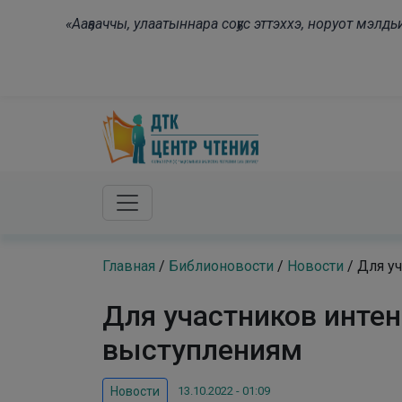
Skip to main content
«Ааҕааччы, улаатыннара соҕус эттэххэ, норуот мэл
Главная
/
Библионовости
/
Новости
/
Для у
Для участников инте
выступлениям
13.10.2022 - 01:09
Новости