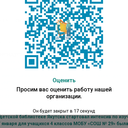
лько вам понравилась публикация?
к пока нет. Поставьте оценку первым.
мендуем:
 рамках проекта «80 уроков Победы» для учеников мла
ас-реквием «Сталинград – город-герой»
рамках Года культуры и проекта «Шаг к пятерке», для 4
Оценить
ицей” был проведен познавательный час о коренных нар
Просим вас оценить работу нашей
остоялась презентация сборника воспоминаний «Центр 
организации.
ля будущего», посвященная 25-летнему юбилею Центра
иблиотеки Республики Саха (Якутия)
роведен познавательный час «Флора Якутии в Красной к
Он будет закрыт в
16
секунд
 детской библиотеке Якутска стартовал интенсив по из
7 января для учащихся 4 классов МОБУ «СОШ № 29» был