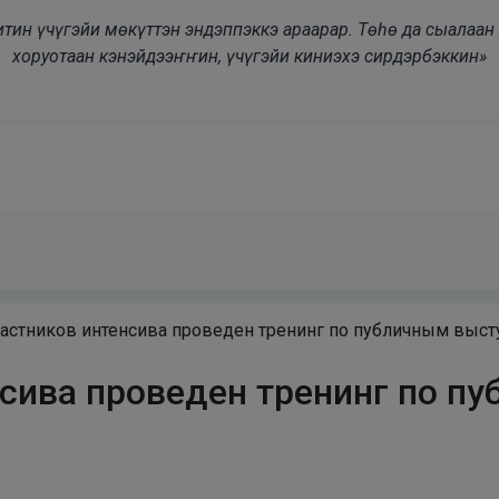
modal-check
дьитин үчүгэйи мөкүттэн эндэппэккэ араарар. Төһө да сыалаа
хоруотаан кэнэйдээҥҥин, үчүгэйи киниэхэ сирдэрбэккин»
частников интенсива проведен тренинг по публичным выс
нсива проведен тренинг по п