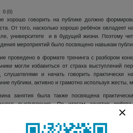
0
(
0
)
ие хорошо говорить на публике должно формирова
ста. От того, насколько хорошо ребёнок овладеет на
ле, университете и в будущей жизни. Поэтому чет
дения мероприятий было посвящено навыкам публи
ие проведено в формате тренинга с разбором конк
ники могли избавиться от страха выступлений пер
д слушателями и начать говорить практически 
ние публики, активно и грамотно используя жесты, м
вина занятия была также посвящена практическ
ичного выступления. По итогам занятия ребят
рументами по подготовке к публичному высту
приятий, они, разбившись на команды, должны 
ртами.