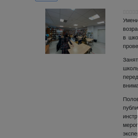
Умен
возра
в шко
прове
Занят
школь
пере
внима
Поло
публ
инст
меро
экспе