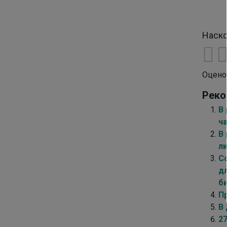
Наско
Оцено
Реко
В
ч
В 
л
С
д
б
П
В
2