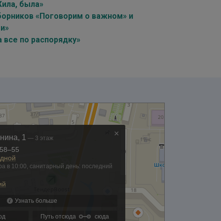
Жила, была»
борников «Поговорим о важном» и
ти»
 все по распорядку»