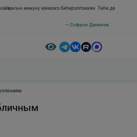
н хайҕааҥын мөкүнү киниэхэ биһирэппэккин. Төһө да
— Софрон Данилов
туплениям
убличным