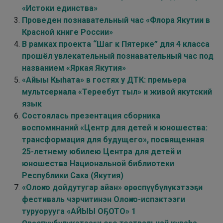
«Истоки единства»
Проведен познавательный час «Флора Якутии в
Красной книге России»
В рамках проекта “Шаг к Пятерке” для 4 класса
прошёл увлекательный познавательный час под
названием «Яркая Якутия»
«Айыы Кыhата» в гостях у ДТК: премьера
мультсериала «Тереебут тыл» и живой якутский
язык
Состоялась презентация сборника
воспоминаний «Центр для детей и юношества:
трансформация для будущего», посвященная
25-летнему юбилею Центра для детей и
юношества Национальной библиотеки
Республики Саха (Якутия)
«Олоҥхо дойдутугар айан» өрөспүүбүлүкэтээҕи
фестиваль чэрчитинэн Олоҥхо-испэктээги
туруорууга «АЙЫЫ ОҔОТО» 1