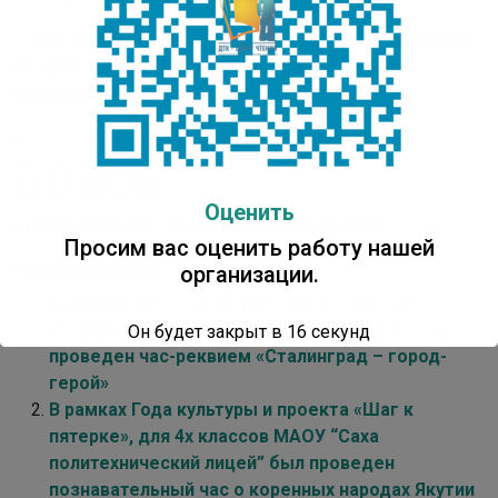
Отметим, что литературно-музыкальный час проведён
по треку «Грамотность» отдела «Детская точка
кипения».
Насколько вам понравилась публикация?
Оценить
Оценок пока нет. Поставьте оценку первым.
Просим вас оценить работу нашей
Рекомендуем:
организации.
В рамках проекта «80 уроков Победы» для
учеников младшего школьного возраста был
Он будет закрыт в
16
секунд
проведен час-реквием «Сталинград – город-
герой»
В рамках Года культуры и проекта «Шаг к
пятерке», для 4х классов МАОУ “Саха
политехнический лицей” был проведен
познавательный час о коренных народах Якутии