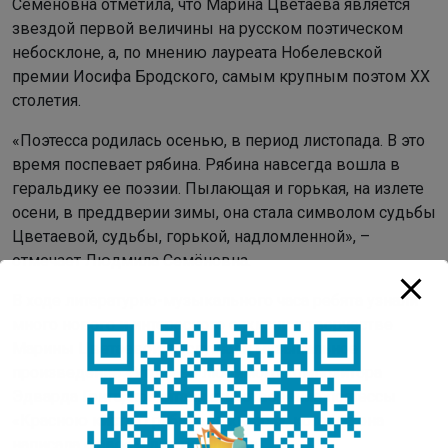
Семёновна отметила, что Марина Цветаева является
звездой первой величины на русском поэтическом
небосклоне, а, по мнению лауреата Нобелевской
премии Иосифа Бродского, самым крупным поэтом ХХ
столетия.
«Поэтесса родилась осенью, в период листопада. В это
время поспевает рябина. Рябина навсегда вошла в
геральдику ее поэзии. Пылающая и горькая, на излете
осени, в преддверии зимы, она стала символом судьбы
Цветаевой, судьбы, горькой, надломленной», –
отмечает Людмила Семёновна.
В ходе литературно-музыкального часа ребята узнали
много нового и интересного о жизни и творчестве
Марины Цветаевой, послушали музыкальное
произведение «Утро» её любимого композитора
Эдварда Грига, прочитали стихотворение поэтессы
«Красною кистью рябина зажглась», которое она
написала о своём дне рождения.