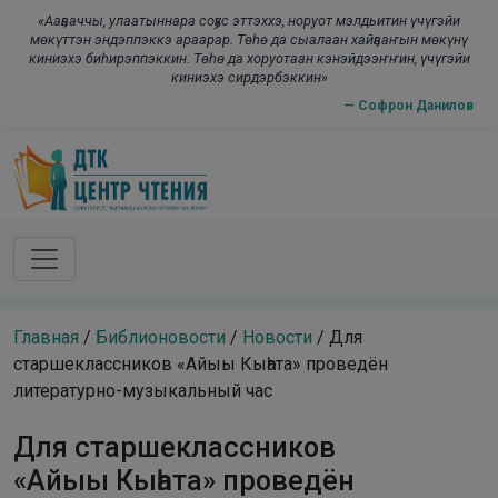
Skip to main content
modal-check
«Ааҕааччы, улаатыннара соҕус эттэххэ, норуот мэлдьитин үчүгэйи
мөкүттэн эндэппэккэ араарар. Төһө да сыалаан хайҕааҥын мөкүнү
киниэхэ биһирэппэккин. Төһө да хоруотаан кэнэйдээҥҥин, үчүгэйи
киниэхэ сирдэрбэккин»
— Софрон Данилов
Главная
/
Библионовости
/
Новости
/
Для
старшеклассников «Айыы Кыһата» проведён
литературно-музыкальный час
Для старшеклассников
«Айыы Кыһата» проведён