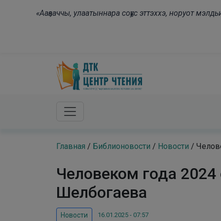
Skip to main content
«Ааҕааччы, улаатыннара соҕус эттэххэ, норуот мэл
Главная
/
Библионовости
/
Новости
/
Челове
Человеком года 2024 
Шелбогаева
16.01.2025 - 07:57
Новости