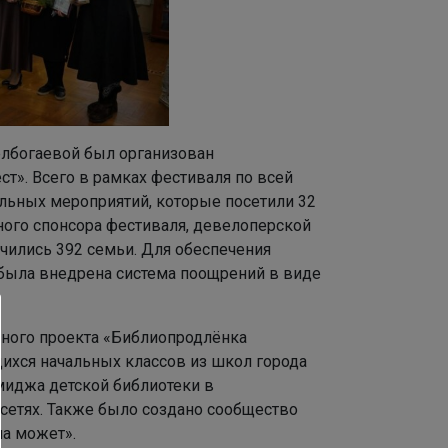
лбогаевой был организован
т». Всего в рамках фестиваля по всей
ельных мероприятий, которые посетили 32
ного спонсора фестиваля, девелоперской
ючились 392 семьи. Для обеспечения
 была внедрена система поощрений в виде
ьного проекта «Библиопродлёнка
щихся начальных классов из школ города
миджа детской библиотеки в
 сетях. Также было создано сообщество
ма может».