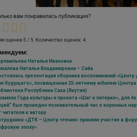
лько вам понравилась публикация?
яя оценка
5
/ 5. Количество оценок:
4
мендуем:
арлампьева Наталья Ивановна
ихалева Наталья Владимировна – Сайа
остоялась презентация сборника воспоминаний «Центр 
ля будущего», посвященная 25-летнему юбилею Центра
иблиотеки Республики Саха (Якутия)
рамках Года культуры и проекта «Шаг к пятерке», для 4
ицей” был проведен познавательный час о коренных нар
 читателя к автору
отрудники «ДТК – Центр чтения» приняли участие в фор
ифровую эпоху»