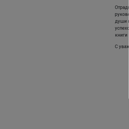
Отрад
руково
души 
успех
книги 
С ува