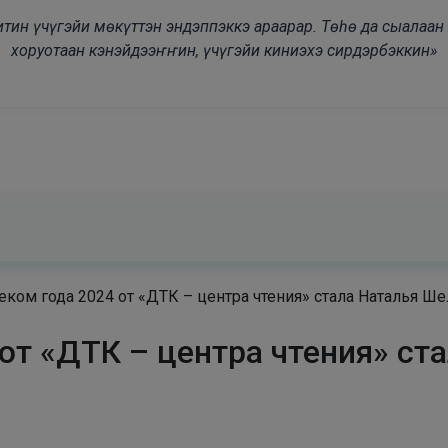
modal-check
дьитин үчүгэйи мөкүттэн эндэппэккэ араарар. Төһө да сыалаа
хоруотаан кэнэйдээҥҥин, үчүгэйи киниэхэ сирдэрбэккин»
ком года 2024 от «ДТК – центра чтения» стала Наталья Ш
от «ДТК – центра чтения» ст