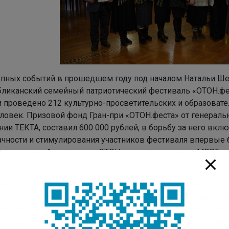
упных событий в прошедшем году под началом Натальи Ше
бликанский семейный патриотический фестиваль «ОТОН.фес
и проведено 212 культурно-просветительских и образоват
еловек. Призовой фонд Гран-при «ОТОН.феста» от генераль
ии ТЕКТА, составил 600 000 рублей, в борьбу за него вкл
ачности и стимулирования участников фестиваля впервые
альных онлайн-жетонов «ОТОНчик» в приложении MOST.
ение 2024 года было проведено несколько наборов социал
нький принц», выпускниками которого стали более 60 уча
ка. Получила усиление работа со СМИ и над повышением и
бликанском медиа-пространстве, на сайтах и в социальных
й и партнеров библиотеки, творческий семейный клуб «Ма