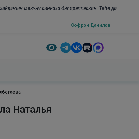
н хайҕааҥын мөкүнү киниэхэ биһирэппэккин. Төһө да
— Софрон Данилов
елбогаева
ала Наталья