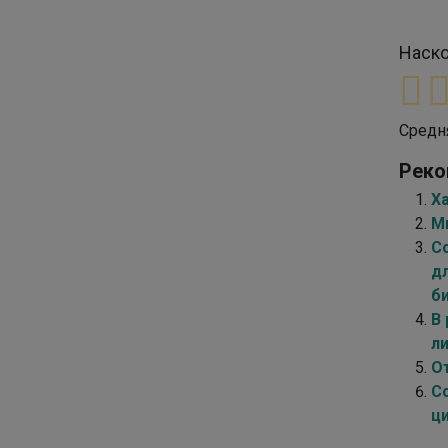
Наско
Средн
Реко
Х
М
С
д
б
В 
л
От
С
ц