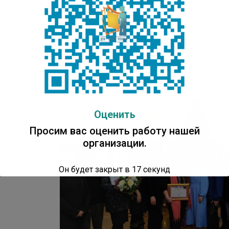
но, что эти и другие достижения получили высокую оценку
дства Национальной библиотеки и ее филиала, детской биб
поздравляем дорогую Наталью Семеновну и желаем ей но
ов и достижений во благо высокой миссии нашей детской 
и чтения среди подрастающего поколения Республики Саха 
жением, коллектив филиала НБ РС(Я) “ДТК – Центр чтения”
Оценить
Просим вас оценить работу нашей
организации.
Он будет закрыт в
16
секунд