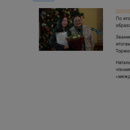
По ит
образ
Звани
итога
Торже
Натал
чтени
«межд