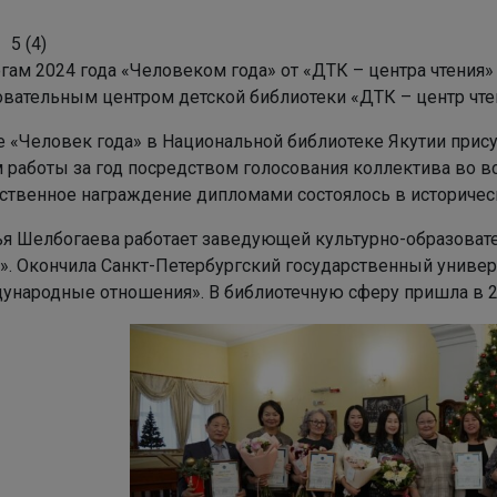
5
(
4
)
огам 2024 года «Человеком года» от «ДТК – центра чтения
овательным центром детской библиотеки «ДТК – центр чте
е «Человек года» в Национальной библиотеке Якутии при
м работы за год посредством голосования коллектива во в
ственное награждение дипломами состоялось в историчес
ья Шелбогаева работает заведующей культурно-образоват
я». Окончила Санкт-Петербургский государственный универ
ународные отношения». В библиотечную сферу пришла в 2