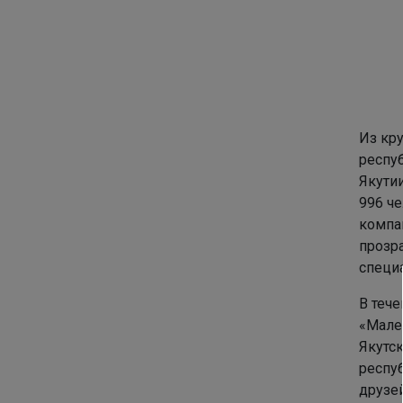
Из кр
респу
Якути
996 ч
компан
прозр
специ
В теч
«Мале
Якутс
респу
друзе