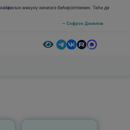
н хайҕааҥын мөкүнү киниэхэ биһирэппэккин. Төһө да
— Софрон Данилов