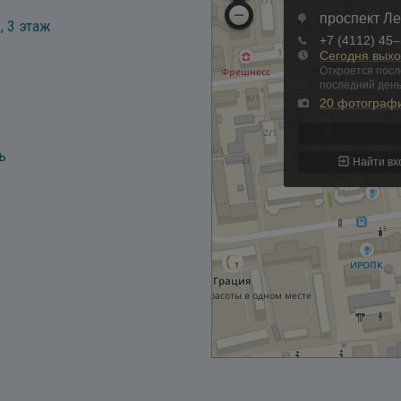
, 3 этаж
ь