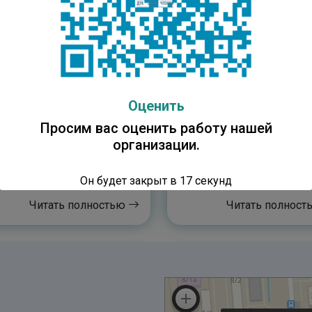
Оценить
04.2021
20.04.2021
Просим вас оценить работу нашей
организации.
ему дети не любят
Чего никогда нельзя
иться спать
говорить ребенку
Он будет закрыт в
16
секунд
Читать полностью
Читать полнос