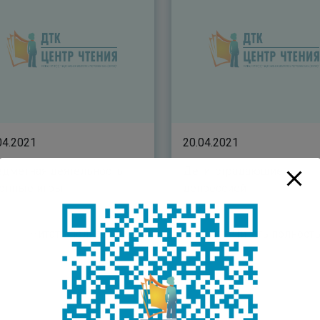
04.2021
20.04.2021
дметная деятельность:
Дети, страдающие
онные игры
депрессией
Читать полностью
Читать полнос