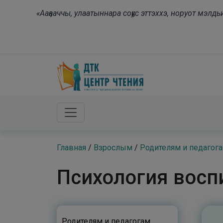
Skip to main content
«Ааҕааччы, улаатыннара соҕус эттэххэ, норуот мэл
Главная
/
Взрослым
/
Родителям и педагог
Психология восп
Родителям и педагогам