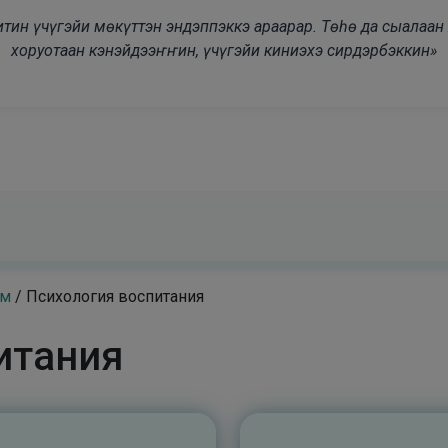
modal-check
дьитин үчүгэйи мөкүттэн эндэппэккэ араарар. Төһө да сыалаа
хоруотаан кэнэйдээҥҥин, үчүгэйи киниэхэ сирдэрбэккин»
ам
/
Психология воспитания
итания