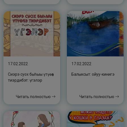
17.02.2022
17.02.2022
Сиэрэ суох быһыы үтүөҕэ
Балыксыт: ойуу-кинигэ
тиэрдибэт: үгэлэр
Читать полностью
Читать полностью