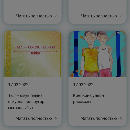
Читать полностью
Читать полностью
17.02.2022
17.02.2022
Тыл – омук тыына:
Крепкий бульон:
оскуола оҕолоругар
рассказы
ыытыллыбыт
өрөспүүбүлүкэтээҕи
Читать полностью
Читать полностью
сахалыы ыстатыйаны
уонна уус-уран кэпсээни