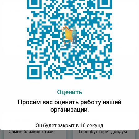
17.02.2022
17.02.2022
Нат 1: рассказ
Бастакы холонуулар:
Дьокуускай куорат
Национальнай
гимназиятын оҕолорун
Читать полностью
Читать полностью
суруйууларын
хомуурунньуга,
салайааччы Т. И.
Яковлева-Литвинцева
Оценить
Просим вас оценить работу нашей
организации.
17.02.2022
17.02.2022
Он будет закрыт в
16
секунд
Самые близкие: стихи
Төрөөбүт төрүт дойдум