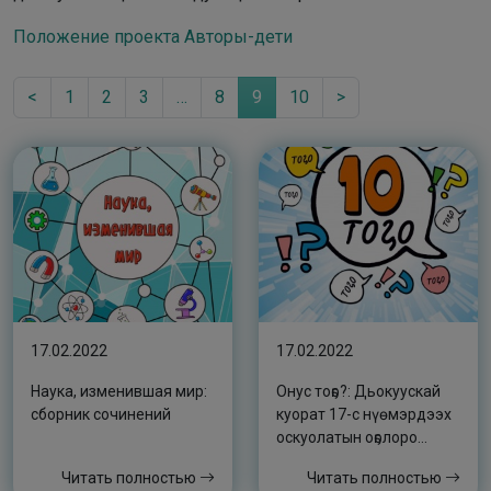
Положение проекта Авторы-дети
<
1
2
3
…
8
9
10
>
17.02.2022
17.02.2022
Наука, изменившая мир:
Онус тоҕо?: Дьокуускай
сборник сочинений
куорат 17-с нүөмэрдээх
оскуолатын оҕолоро
“Онус тоҕо?” кэпсээн
Читать полностью
Читать полностью
айаллар