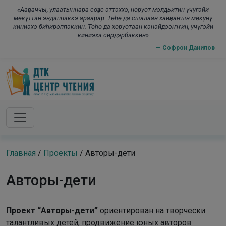
Skip to main content
modal-check
«Ааҕааччы, улаатыннара соҕус эттэххэ, норуот мэлдьитин үчүгэйи
мөкүттэн эндэппэккэ араарар. Төһө да сыалаан хайҕааҥын мөкүнү
киниэхэ биһирэппэккин. Төһө да хоруотаан кэнэйдээҥҥин, үчүгэйи
киниэхэ сирдэрбэккин»
— Софрон Данилов
Главная
/
Проекты
/
Авторы-дети
Авторы-дети
Проект “Авторы-дети”
ориентирован на творчески
талантливых детей, продвижение юных авторов