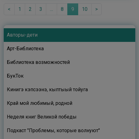
суруйууга күрэс
<
түмүгүнэн таҥыллыбыт
1
2
3
…
8
9
10
>
хомуурунньук
Авторы-дети
Арт-Библиотека
Библиотека возможностей
БукТок
Кинигэ кэпсээнэ, кыптыый тойуга
Край мой любимый, родной
Неделя книг Великой победы
Подкаст "Проблемы, которые волнуют"