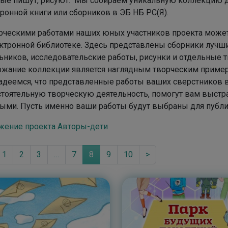
ые пишут, рисуют. Мы собираем уникальную коллекцию де
ронной книги или сборников в ЭБ НБ РС(Я).
рческими работами наших юных участников проекта может
ктронной библиотеке. Здесь представлены сборники луч
ников, исследовательские работы, рисунки и отдельные т
ржание коллекции является наглядным творческим приме
деемся, что представленные работы ваших сверстников в
тоятельную творческую деятельность, помогут вам выст
ыми. Пусть именно ваши работы будут выбраны для публ
жение проекта Авторы-дети
1
2
3
…
7
8
9
10
>