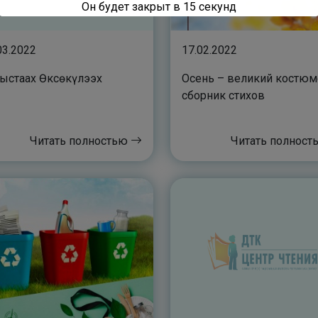
Он будет закрыт в
14
секунд
03.2022
17.02.2022
ыстаах Өксөкүлээх
Осень – великий костюм
сборник стихов
Читать полностью
Читать полнос