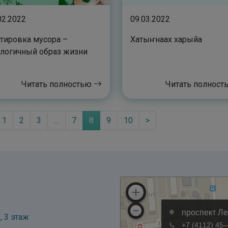
02.2022
09.03.2022
тировка мусора –
Хатыҥнаах харыйа
логичный образ жизни
Читать полностью
Читать полнос
1
2
3
…
7
8
9
10
>
, 3 этаж