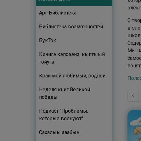
котор
элект
Арт-Библиотека
С тво
Библиотека возможностей
в эле
школь
БукТок
Соде
Мы на
Кинигэ кэпсээнэ, кыптыый
самос
тойуга
понят
Край мой любимый, родной
Поло
Неделя книг Великой
<
победы
Подкаст "Проблемы,
которые волнуют"
Сахалыы ааҕабын