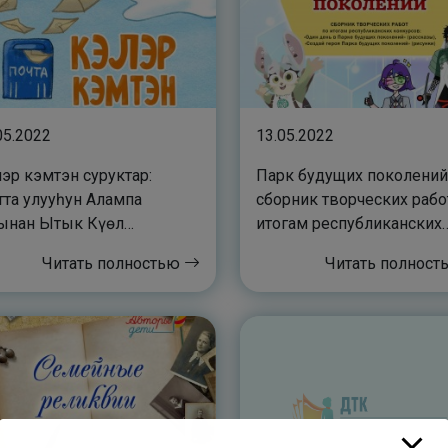
05.2022
13.05.2022
эр кэмтэн суруктар:
Парк будущих поколений
тта улууһун Алампа
сборник творческих рабо
ынан Ытык Күөл
итогам республиканских
уолатын “Бииргэ ааҕар
конкурсов: “Один день в
Читать полностью
Читать полнос
гэй” кулууп IV “в”
Парке будущих поколени
ааһын үөрэнээччилэрин
(рассказы), “Создай геро
өн суруйууларынан
Парка будущих
ыллыбыт хомуурунньук
поколений”(рисунки)