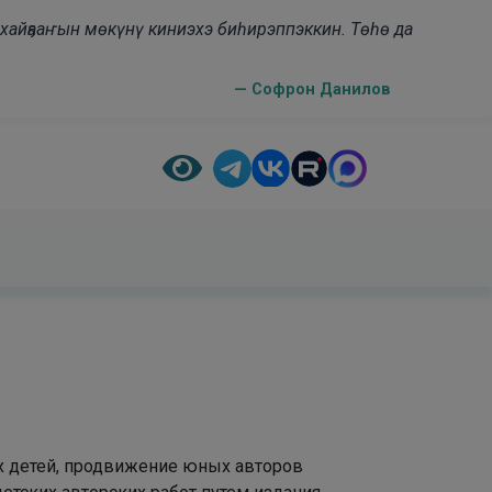
н хайҕааҥын мөкүнү киниэхэ биһирэппэккин. Төһө да
— Софрон Данилов
х детей, продвижение юных авторов