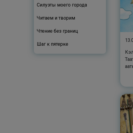
Силуэты моего города
Читаем и творим
Чтение без границ
13.
Шаг к пятерке
Кэл
Таа
аат
оск
үчү
кыл
өйт
тан