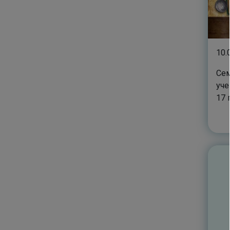
10.
Сем
уче
17 