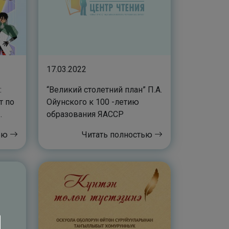
17.03.2022
:
“Великий столетний план” П.А.
т по
Ойунского к 100 -летию
образования ЯАССР
тью
Читать полностью
й”
я