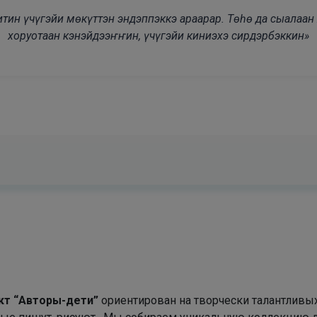
modal-check
дьитин үчүгэйи мөкүттэн эндэппэккэ араарар. Төһө да сыалаа
хоруотаан кэнэйдээҥҥин, үчүгэйи киниэхэ сирдэрбэккин»
кт “Авторы-дети”
ориентирован на творчески талантливы