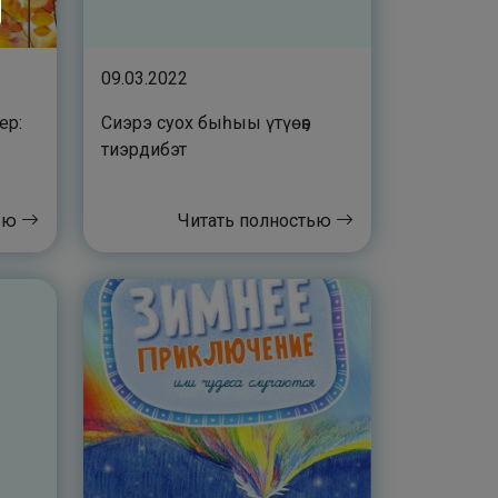
09.03.2022
ер:
Сиэрэ суох быһыы үтүөҕэ
тиэрдибэт
тью
Читать полностью