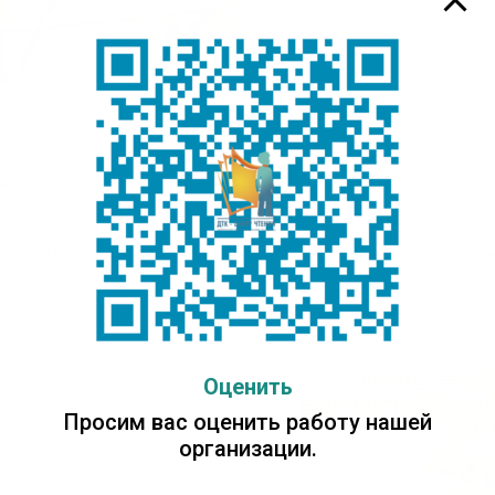
03.2022
09.03.2022
ейные реликвии: работы
«Дьоруой дойдутугар ай
ников 3 “А” класса СОШ N
г. Якутска
Читать полностью
Читать полнос
Оценить
Просим вас оценить работу нашей
организации.