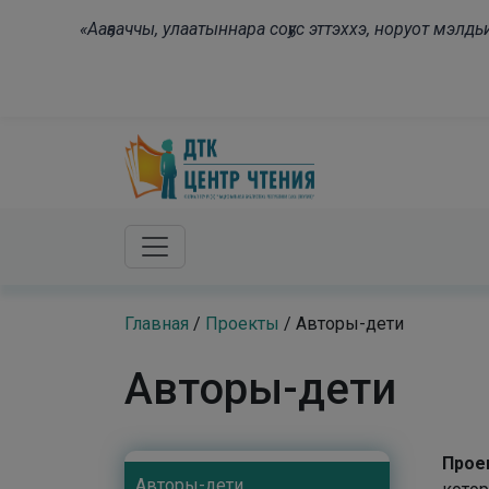
Skip to main content
«Ааҕааччы, улаатыннара соҕус эттэххэ, норуот мэл
Главная
/
Проекты
/
Авторы-дети
Авторы-дети
Прое
Авторы-дети