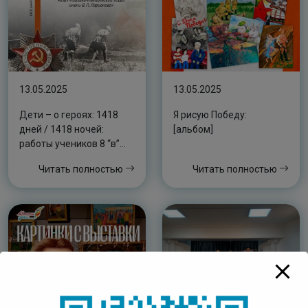
13.05.2025
13.05.2025
Дети – о героях: 1418
Я рисую Победу:
дней / 1418 ночей:
[альбом]
работы учеников 8 “в”
класса МОБУ “Физико-
Читать полностью
Читать полностью
технический лицей
имени В. П. Ларионова”