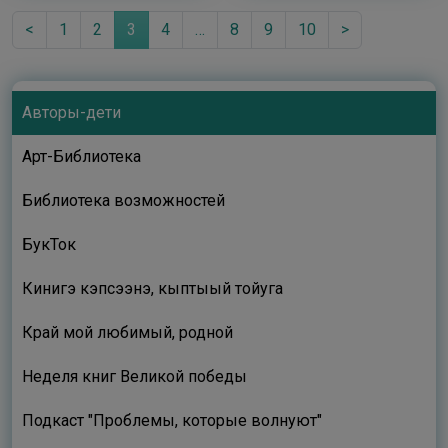
<
1
2
3
4
…
8
9
10
>
Авторы-дети
Арт-Библиотека
Библиотека возможностей
БукТок
Кинигэ кэпсээнэ, кыптыый тойуга
Край мой любимый, родной
Неделя книг Великой победы
Подкаст "Проблемы, которые волнуют"