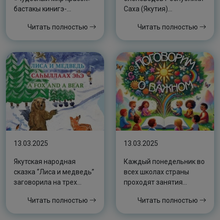
бастакы кинигэ-
Саха (Якутия)
альбомун сүрэхтэниитэ
предлагаем сборник
Читать полностью
Читать полностью
уонна анал быыстапката
«Волшебные сказки об
буолан ааста
оленях»
13.03.2025
13.03.2025
Якутская народная
Каждый понедельник во
сказка “Лиса и медведь”
всех школах страны
заговорила на трех
проходят занятия
языках
“Разговоры о важном”
Читать полностью
Читать полностью