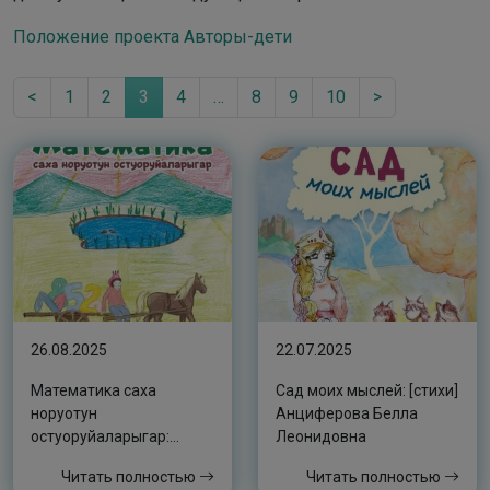
Положение проекта Авторы-дети
<
1
2
3
4
…
8
9
10
>
26.08.2025
22.07.2025
Математика саха
Сад моих мыслей: [стихи]
норуотун
Анциферова Белла
остуоруйаларыгар:
Леонидовна
тэттик задачалар,
Читать полностью
Читать полностью
ыйытыыга хоруйдар