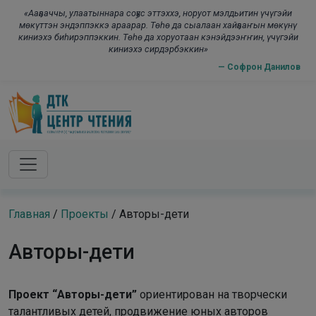
Skip to main content
modal-check
«Ааҕааччы, улаатыннара соҕус эттэххэ, норуот мэлдьитин үчүгэйи
мөкүттэн эндэппэккэ араарар. Төһө да сыалаан хайҕааҥын мөкүнү
киниэхэ биһирэппэккин. Төһө да хоруотаан кэнэйдээҥҥин, үчүгэйи
киниэхэ сирдэрбэккин»
— Софрон Данилов
Главная
/
Проекты
/
Авторы-дети
Авторы-дети
Проект “Авторы-дети”
ориентирован на творчески
талантливых детей, продвижение юных авторов