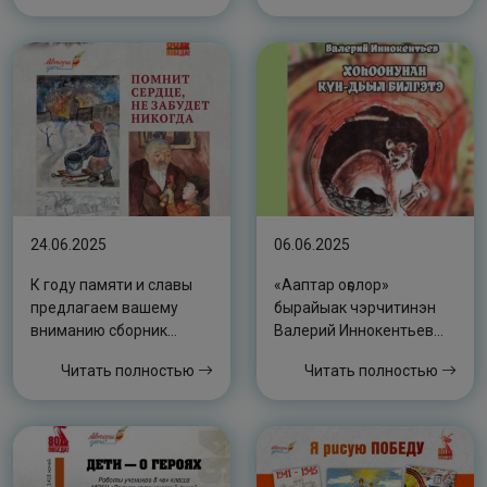
24.06.2025
06.06.2025
К году памяти и славы
«Ааптар оҕолор»
предлагаем вашему
бырайыак чэрчитинэн
вниманию сборник
Валерий Иннокентьев
«Помнит сердце, не
«Хоһоонунан күн-дьыл
Читать полностью
Читать полностью
забудет никогда»
билгэтэ» диэн кинигэ
таҕыста