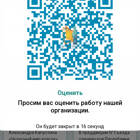
21.04.2025
16.04.2025
Альбом «Картинки с
Во Дворце детского
выставки»
творчества прошла
презентация книги
«Мечты полярного
Читать полностью
Читать полностью
мишки»
Оценить
Просим вас оценить работу нашей
организации.
01.04.2025
14.03.2025
Он будет закрыт в
16
секунд
Александра Капустина
В преддверии IV Съезда
«Чудесный мир красок»
оленеводов Республики