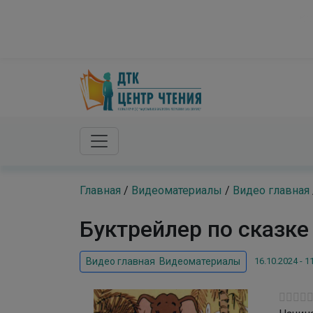
Skip to main content
«Чтение хороших книг — это разговор с самым
Главная
/
Видеоматериалы
/
Видео главная
Буктрейлер по сказк
16.10.2024 - 1
Видео главная
,
Видеоматериалы
Начина