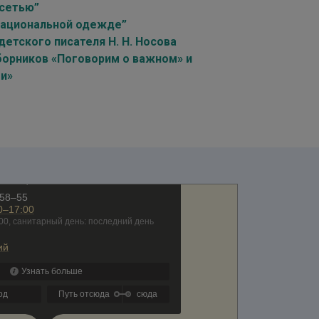
осетью”
 национальной одежде”
етского писателя Н. Н. Носова
борников «Поговорим о важном» и
ти»