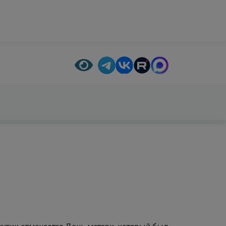
а они сообщают нам только лучшие свои мысли»
— Рене Декарт
Якутии отмечается День матери, который был