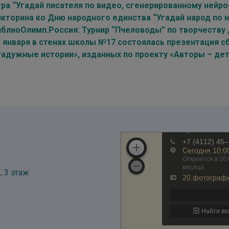
гра “Угадай писателя по видео, сгенерированному нейр
икторина ко Дню народного единства “Угадай народ по
иблиоОлимп.Россия: Турнир “Пчеловоды” по творчеству д
3 января в стенах школы №17 состоялась презентация с
Радужные истории», изданных по проекту «Авторы – де
, 3 этаж