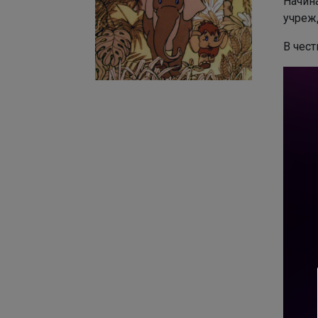
учреж
В чес