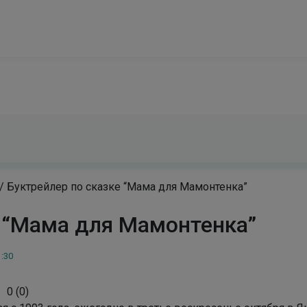
modal-check
и лучшими людьми прошедших времен, и притом такой разговор, когд
/
Буктрейлер по сказке “Мама для Мамонтенка”
е “Мама для Мамонтенка”
1:30
0
(
0
)
я с 1993 года, ежегодно в третье воскресенье октября в 