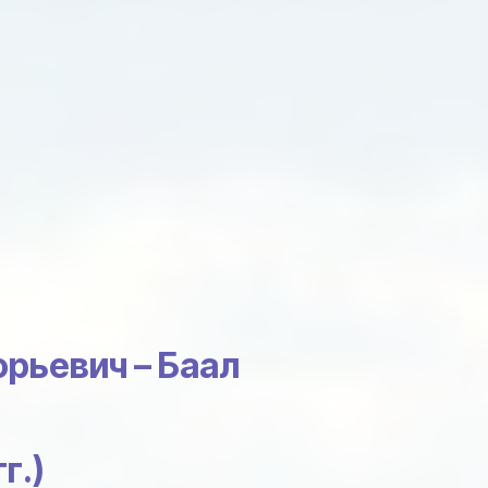
орьевич – Баал
г.)