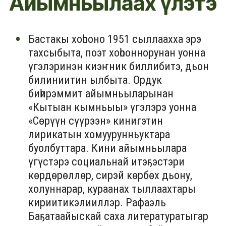
Айымньылаах үлэтэ
Бастакы хоһооно 1951 сыллаахха эрэ
тахсыбыта, поэт хоһооннорунан уонна
үгэлэринэн киэҥник биллибитэ, дьон
билиниитин ылбыта. Ордук
биһирэммит айымньыларынан
«Кытыан кымньыы» үгэлэрэ уонна
«Сөрүүн сүүрээн» кинигэтин
лирикатын хомуурунньуктара
буолбуттара. Кини айымньылара
үгүстэрэ социальнай итэҕэстэри
көрдөрөллөр, сирэй көрбөх дьону,
холуннарар, кураанах тыллаахтары
кириитикэлииллэр. Рафаэль
Баҕатаайыскай саха литературатыгар