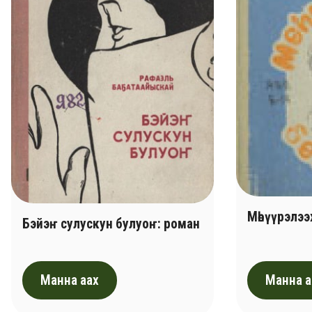
Мөһүүрэлээ
Бэйэҥ сулускун булуоҥ: роман
Манна аах
Манна а