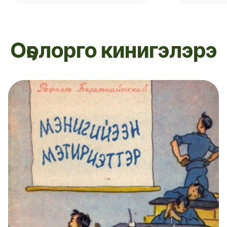
Оҕолорго кинигэлэрэ