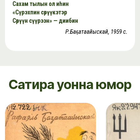
Сахам тылын ол иһин
«Сүрэхпин сөрүүкэтэр
Сөрүүн сүүрээн» — диибин
Р.Баҕатаайыскай, 1959 с.
Сатира уонна юмор