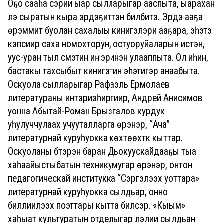
Оҕо сааһа сэрии ыар сылларыгар ааспыта, ыарахан
үлэ сыратын кыра эрдэҕиттэн билбитэ. Эрдэ ааҕа
үөрэммит буолан сахалыы кинигэлэри ааҕара, эһэтэ
кэпсиир саха номохторун, остуоруйаларын истэн,
уус-уран тыл сүмэтин иҥэринэн улааппыта. Ол иһин,
бастакы тахсыбыт кинигэтин эһэтигэр анаабыта.
Оскуола сылларыгар Рафаэль Ермолаев
литератураны интэриэһиргиир, Андрей Анисимов
уонна Абытай-Роман Брызгалов курдук
уһулуччулаах учууталларга үөрэнэр, “Ача”
литературнай куруһуокка көхтөөхтүк кыттар.
Оскуоланы бүтэрэн баран Дьокуускайдааҕы тыа
хаһаайыстыбатын техникумугар үөрэнэр, онтон
педагогическай институкка “Сэргэлээх уоттара»
литературнай куруһуокка сылдьар, онно
биллиилээх поэттары кытта билсэр. «Кыым»
хаһыат культуратын отделыгар үлэлии сылдьан