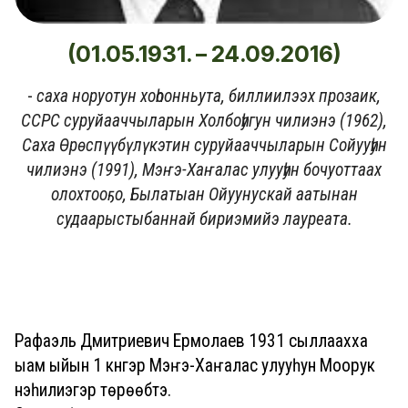
(01.05.1931. – 24.09.2016)
-
саха норуотун хоһоонньута, биллиилээх прозаик,
ССРС суруйааччыларын Холбоһугун чилиэнэ (1962),
Саха Өрөспүүбүлүкэтин суруйааччыларын Сойууһун
чилиэнэ (1991), Мэҥэ-Хаҥалас улууһун бочуоттаах
олохтооҕо, Былатыан Ойуунускай аатынан
судаарыстыбаннай бириэмийэ лауреата.
Рафаэль Дмитриевич Ермолаев 1931 сыллаахха
ыам ыйын 1 күнүгэр Мэҥэ-Хаҥалас улууһун Моорук
нэһилиэгэр төрөөбүтэ.