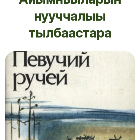
нууччалыы
тылбаастара