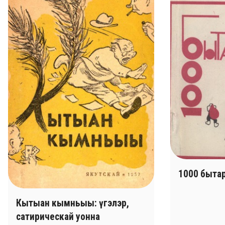
1000 бытар
Кытыан кымньыы: үгэлэр,
сатирическай уонна