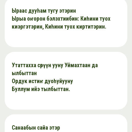
Ыраас дууһам тугу этэрин
Ырыа оҥорон бэлэхтиибин: Киһини туох
киэргэтэрин, Киһини туох киртитэрин.
Утаттахха сөрүүн ууну Уймахтаан да
ылбыттан
Ордук истиҥ дуоһуйууну
Буллум ийэ тылбыттан.
Санаабын сайа этэр