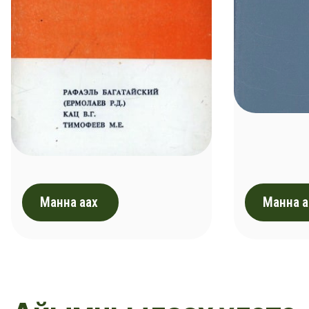
Манна аах
Манна а