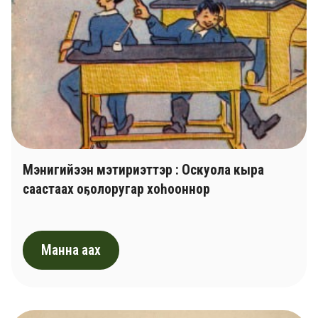
Мэнигийээн мэтириэттэр : Оскуола кыра
саастаах оҕолоругар хоһооннор
Манна аах