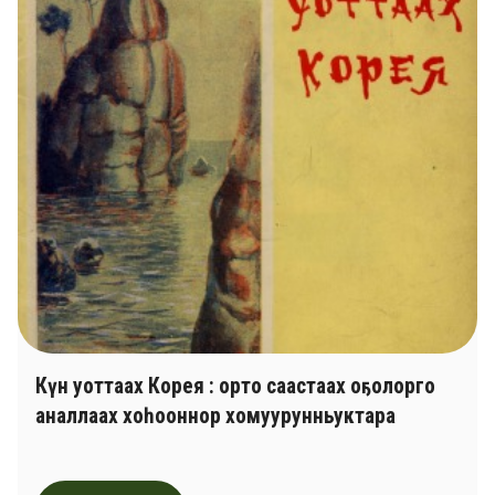
Күн уоттаах Корея : орто саастаах оҕолорго
аналлаах хоһооннор хомуурунньуктара