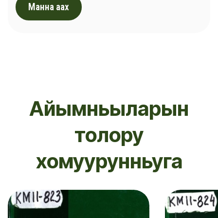
Манна аах
Айымньыларын
толору
хомуурунньуга