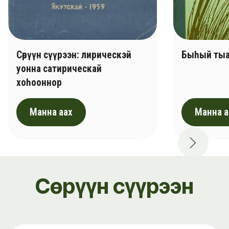
Сөрүүн сүүрээн: лирическэй
Быһый тыа
уонна сатирическай
хоһооннор
Манна аах
Манна а
Next
Сөрүүн сүүрээн