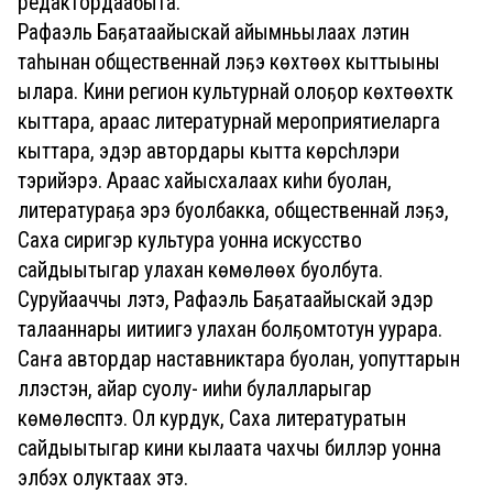
редактордаабыта.
Рафаэль Баҕатаайыскай айымньылаах үлэтин
таһынан общественнай үлэҕэ көхтөөх кыттыыны
ылара. Кини регион культурнай олоҕор көхтөөхтүк
кыттара, араас литературнай мероприятиеларга
кыттара, эдэр автордары кытта көрсүһүүлэри
тэрийэрэ. Араас хайысхалаах киһи буолан,
литератураҕа эрэ буолбакка, общественнай үлэҕэ,
Саха сиригэр культура уонна искусство
сайдыытыгар улахан көмөлөөх буолбута.
Суруйааччы үлэтэ, Рафаэль Баҕатаайыскай эдэр
талааннары иитиигэ улахан болҕомтотун уурара.
Саҥа автордар наставниктара буолан, уопуттарын
үллэстэн, айар суолу- ииһи булалларыгар
көмөлөспүтэ. Ол курдук, Саха литературатын
сайдыытыгар кини кылаата чахчы биллэр уонна
элбэх олуктаах этэ.