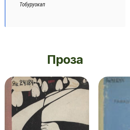
Тобуруокап
Проза