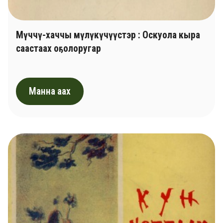
Мүччү-хаччы мүлүкүчүүстэр : Оскуола кыра
саастаах оҕолоругар
Манна аах