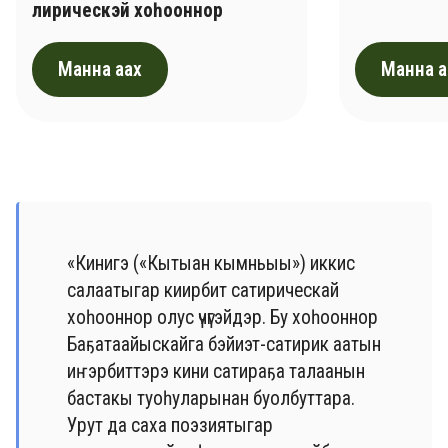
лирическэй хоһооннор
Манна аах
Манна а
«Кинигэ («Кытыан кымньыы») иккис
салаатыгар киирбит сатирическай
хоһооннор олус үчүгэйдэр. Бу хоһооннор
Баҕатаайыскайга бэйиэт-сатирик аатын
иҥэрбиттэрэ кини сатираҕа талаанын
бастакы туоһуларынан буолбуттара.
Урут да саха поэзиятыгар