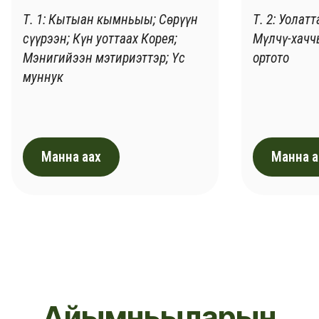
Т. 1: Кытыан кымньыы; Сөрүүн
Т. 2: Уолат
сүүрээн; Күн уоттаах Корея;
Мүлчү-хачч
Мэнигийээн мэтириэттэр; Үс
ортото
муннук
Манна аах
Манна а
Айымньыларын