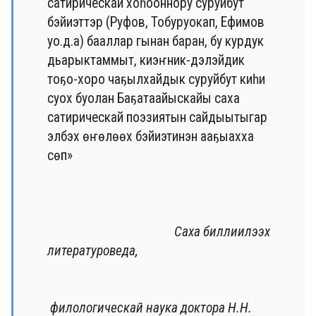
сатирическай хоһооннору суруйбут
бэйиэттэр (Руфов, Тобуруокап, Ефимов
уо.д.а) бааллар гынан баран, бу курдук
дьарыктаммыт, киэҥник-дэлэйдик
тоҕо-хоро чаҕылхайдык суруйбут киһи
суох буолан Баҕатаайыскайы саха
сатирическай поэзиятын сайдыытыгар
элбэх өҥөлөөх бэйиэтинэн ааҕыахха
сөп»
Саха биллиилээх
литературоведа,
филологическай наука доктора Н.Н.