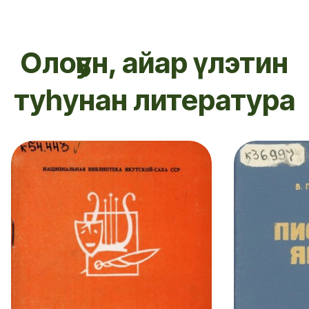
Олоҕун, айар үлэтин
туһунан литература