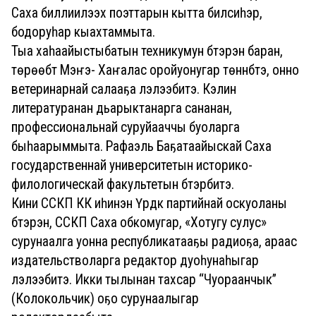
Саха биллиилээх поэттарын кытта билсиһэр,
бодоруһар кыахтаммыта.
Тыа хаһаайыстыбатын техникумун бүтэрэн баран,
төрөөбүт Мэҥэ- Хаҥалас оройуонугар төннүбүтэ, онно
ветеринарнай салааҕа үлэлээбитэ. Кэлин
литературанан дьарыктанарга сананан,
профессиональнай суруйааччы буоларга
быһаарыммыта. Рафаэль Баҕатаайыскай Саха
государственнай университетын историко-
филологическай факультетын бүтэрбитэ.
Кини ССКП КК иһинэн Үрдүкү партийнай оскуоланы
бүтэрэн, ССКП Саха обкомугар, «Хотугу сулус»
сурунаалга уонна республикатааҕы радиоҕа, араас
издательстволарга редактор дуоһунаһыгар
үлэлээбитэ. Икки тылынан тахсар “Чуораанчык”
(Колокольчик) оҕо сурунаалыгар