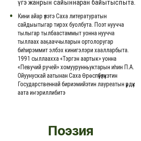
үгэ жанрын сайыннаран байытыспыта.
Кини айар үлэтэ Саха литературатын
сайдыытыгар тирэх буолбута. Поэт нуучча
тылыгар тылбаастаммыт уонна нуучча
тыллаах ааҕааччыларын ортолоругар
биһирэммит элбэх кинигэлэри хаалларбыта.
1991 сыллаахха «Тэргэн аартык» уонна
«Певучий ручей» хомуурунньуктарын иһин П.А.
Ойуунускай аатынан Саха Өрөспүүбүлүкэтин
Государственнай бириэмийэтин лауреатын үрдүк
аата иҥэриллибитэ
Поэзия