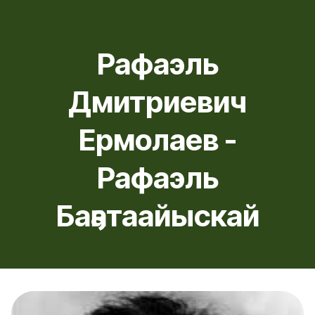
Рафаэль
Дмитриевич
Ермолаев -
Рафаэль
Баҕатаайыскай