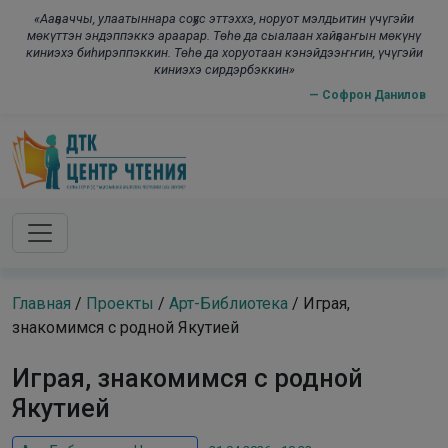
Skip to main content
modal-check
«Ааҕааччы, улаатыннара соҕус эттэххэ, норуот мэлдьитин үчүгэйи
мөкүттэн эндэппэккэ араарар. Төһө да сыалаан хайҕааҥын мөкүнү
киниэхэ биһирэппэккин. Төһө да хоруотаан кэнэйдээҥҥин, үчүгэйи
киниэхэ сирдэрбэккин»
— Софрон Данилов
Главная
/
Проекты
/
Арт-Библиотека
/
Играя,
знакомимся с родной Якутией
Играя, знакомимся с родной
Якутией