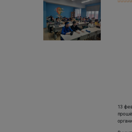
13 фе
прошё
орган