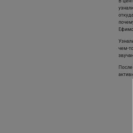
В цен
узнали
откуда
почем
Ефимо
Узнали
чем-то
звучан
После
активн