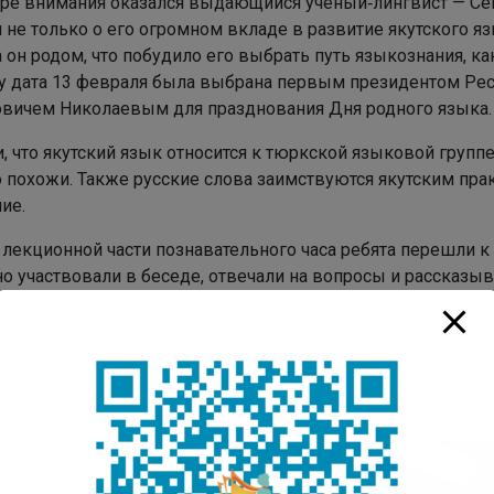
тре внимания оказался выдающийся учёный‑лингвист — Се
 не только о его огромном вкладе в развитие якутского яз
 он родом, что побудило его выбрать путь языкознания, ка
у дата 13 февраля была выбрана первым президентом Рес
вичем Николаевым для празднования Дня родного языка.
, что якутский язык относится к тюркской языковой групп
 похожи. Также русские слова заимствуются якутским прак
ие.
 лекционной части познавательного часа ребята перешли к
о участвовали в беседе, отвечали на вопросы и рассказыв
ведущий библиотекарь Центра комплексного би