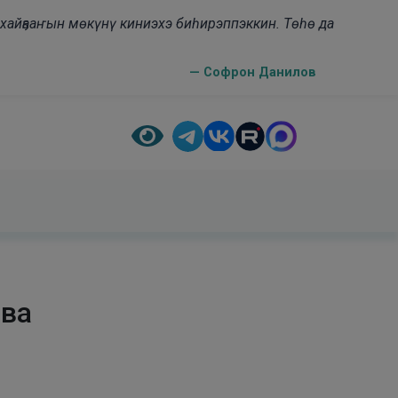
н хайҕааҥын мөкүнү киниэхэ биһирэппэккин. Төһө да
— Софрон Данилов
ова