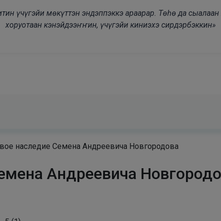
modal-check
дьитин үчүгэйи мөкүттэн эндэппэккэ араарар. Төһө да сыалаа
хоруотаан кэнэйдээҥҥин, үчүгэйи киниэхэ сирдэрбэккин»
вое наследие Семена Андреевича Новгородова
емена Андреевича Новгород