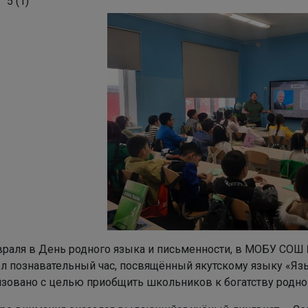
5
(
1
)
враля в День родного языка и письменности, в МОБУ СОШ 
л познавательный час, посвящённый якутскому языку «Яз
изовано с целью приобщить школьников к богатству родно