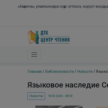
Skip to main content
«Ааҕааччы, улаатыннара соҕус эттэххэ, норуот мэл
Главная
/
Библионовости
/
Новости
/
Языко
Языковое наследие С
18.02.2026 - 08:53
Новости