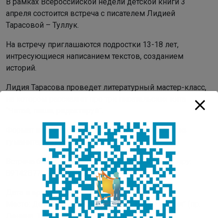
В рамках Всероссийской недели детской книги 3
апреля состоится встреча с писателем Лидией
Тарасовой – Туллук.
На встречу приглашаются подростки 13-18 лет,
интресующиеся написанием текстов, созданием
историй.
Лидия Тарасова проведет литературный мастер-класс,
на котором расскажет про три писательских кита
“Читай, пиши, редактируй”.
Формат встречи будет интересен школьникам из
гуманитарных 6-11 классов.
Встреча бесплатная, запись обязательна пономеру:
89142877677 (WhatsApp/MAX)
Дата и время: 3 апреля, пят., 14:30-15:30ч.
Место: Детская библиотека “ДТК – Центр чтения” (пр.
Ленина, 1, 3 этаж, здание ИТ парка).