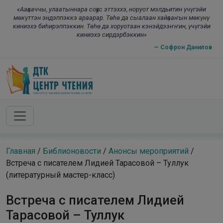
Skip to main content
modal-check
«Ааҕааччы, улаатыннара соҕус эттэххэ, норуот мэлдьитин үчүгэйи
мөкүттэн эндэппэккэ араарар. Төһө да сыалаан хайҕааҥын мөкүнү
киниэхэ биһирэппэккин. Төһө да хоруотаан кэнэйдээҥҥин, үчүгэйи
киниэхэ сирдэрбэккин»
— Софрон Данилов
Главная
/
Библионовости
/
Анонсы мероприятий
/
Встреча с писателем Лидией Тарасовой – Туллук
(литературный мастер-класс)
Встреча с писателем Лидией
Тарасовой – Туллук