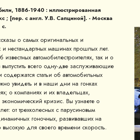
обили, 1886-1940 : иллюстрированная
 ; [пер. с англ. У.В. Сапциной]. - Москва
 с.
сказы о самых оригинальных и
х и нестандартных машинах прошлых лет.
б известных автомобилестроителях, так и о
в выпустить всего одну-две заслуживающие
 содержатся статьи об автомобильных
жно увидеть и в наши дни на гонках
ях; о компаниях и их владельцах,
экономический кризис. Вы узнаете о
лет: от трехколесных с парусиновым
динамичных гоночных, развивавших на
о высокую для своего времени скорость.