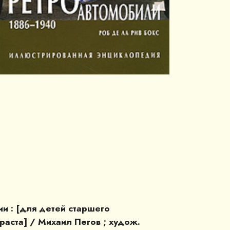
и : [для детей старшего
аста] / Михаил Пегов ; худож.