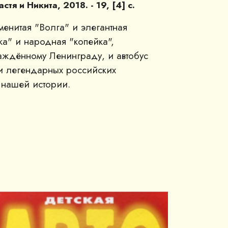
стя и Никита, 2018. - 19, [4] с.
менитая "Волга" и элегантная
ка" и народная "копейка",
саждённому Ленинграду, и автобус
ки легендарных российских
ю нашей истории.