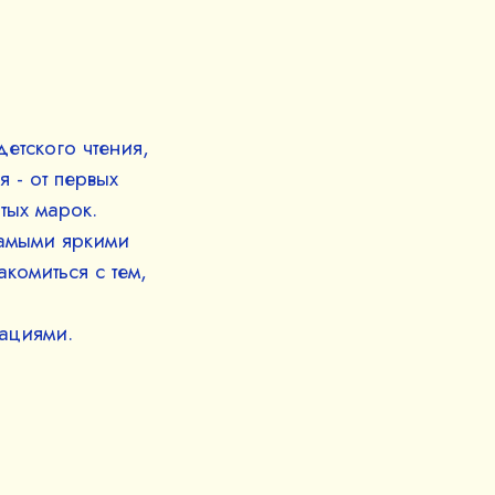
етского чтения,
 - от первых
тых марок.
самыми яркими
комиться с тем,
ациями.