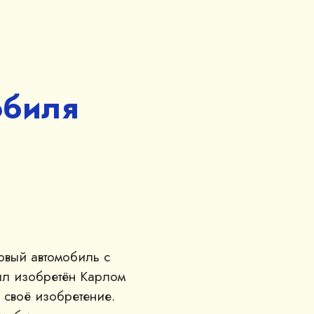
обиля
рвый автомобиль с
ыл изобретён Карлом
 своё изобретение.