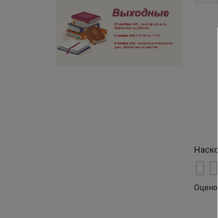
Наско
Оцено