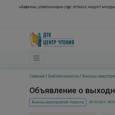
Skip to main content
«Ааҕааччы, улаатыннара соҕус эттэххэ, норуот мэл
Главная
/
Библионовости
/
Анонсы меропри
Объявление о выход
28.10.2024 - 08:3
Анонсы мероприятий
,
Новости