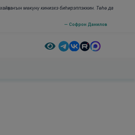
н хайҕааҥын мөкүнү киниэхэ биһирэппэккин. Төһө да
— Софрон Данилов