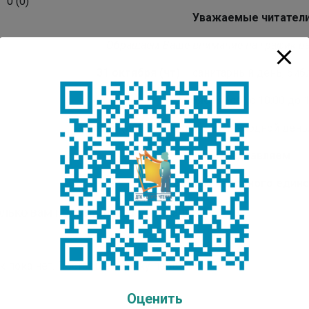
0
(
0
)
Уважаемые читатели
Обращаем Ваше внимание на график ра
31 октября (чт)
– санитарный день, библ
2 ноября (сб)
с 10:00 до 
4 ноября (пн)
– праздничный выходной день, 
Поздравляем
с Днем народного единс
лько вам понравилась публикация?
к пока нет. Поставьте оценку первым.
Оценить