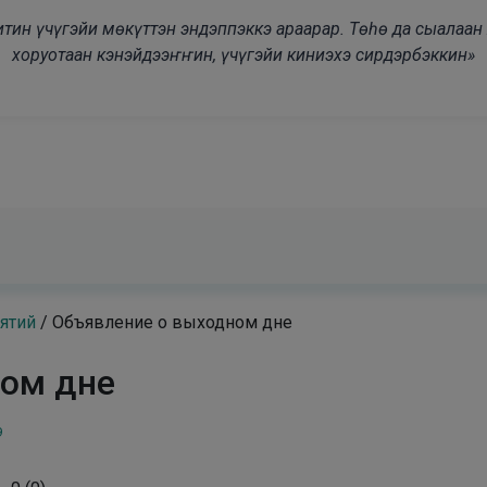
modal-check
дьитин үчүгэйи мөкүттэн эндэппэккэ араарар. Төһө да сыалаа
хоруотаан кэнэйдээҥҥин, үчүгэйи киниэхэ сирдэрбэккин»
ятий
/
Объявление о выходном дне
ном дне
9