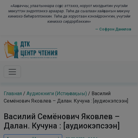
Skip to main content
modal-check
«Ааҕааччы, улаатыннара соҕус эттэххэ, норуот мэлдьитин үчүгэйи
мөкүттэн эндэппэккэ араарар. Төһө да сыалаан хайҕааҥын мөкүнү
киниэхэ биһирэппэккин. Төһө да хоруотаан кэнэйдээҥҥин, үчүгэйи
киниэхэ сирдэрбэккин»
— Софрон Данилов
Главная
/
Аудиокниги (Истиҥ, ааҕыы)
/
Василий
Семёнович Яковлев – Далан. Кучуна : [аудиокэпсээн]
Василий Семёнович Яковлев –
Далан. Кучуна : [аудиокэпсээн]