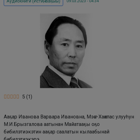
09.03.2023 - 04:34
Аудиокниги (Истиҥ, ааҕыы)
5
(
1
)
Ааҕар Иванова Варвара Ивановна, Мэҥэ-Хаҥалас улууһун
М.И.Брызгалова аатынан Майатааҕы оҕо
бибилэтиэкэтин ааҕар саалатын кылаабынай
бибилэтиэкэрэ