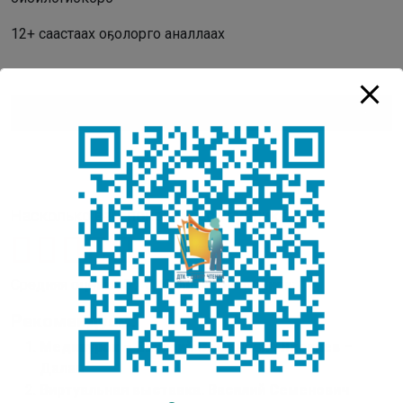
12+ саастаах оҕолорго аналлаах
Аудиоплеер
00:00
00:00
Насколько вам понравилась публикация?
Средняя оценка
5
/ 5. Количество оценок:
1
Рекомендуем:
Медиаурок – Василий Семенович Яковлев –
Далан
Виртуальная выставка. Василий Семенович