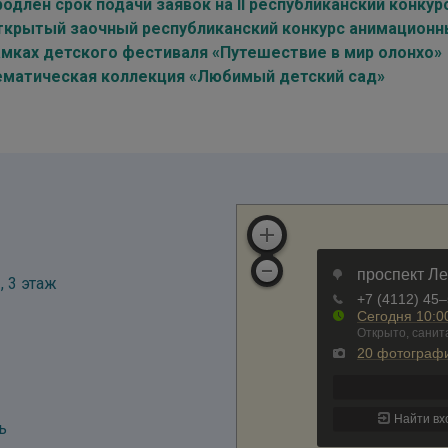
родлен срок подачи заявок на II республиканский конку
ткрытый заочный республиканский конкурс анимационны
амках детского фестиваля «Путешествие в мир олонхо»
ематическая коллекция «Любимый детский сад»
, 3 этаж
ь