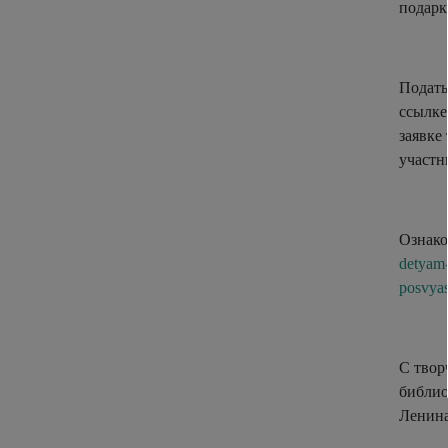
подарк
Подать
ссылке
заявке
участн
Ознако
detyam-
posvyas
С твор
библио
Ленина