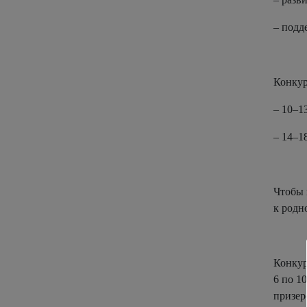
– подд
Конкур
– 10–13
– 14–18
Чтобы 
к родн
Конкур
6 по 1
призер