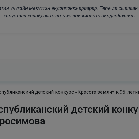
modal-check
дьитин үчүгэйи мөкүттэн эндэппэккэ араарар. Төһө да сыалаа
хоруотаан кэнэйдээҥҥин, үчүгэйи киниэхэ сирдэрбэккин»
спубликанский детский конкурс «Красота земли» к 95-ле
спубликанский детский конку
просимова