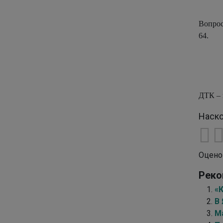
Вопрос
64.
ДТК – 
Наско
Оцено
Реко
«
В 
М