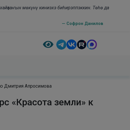
н хайҕааҥын мөкүнү киниэхэ биһирэппэккин. Төһө да
— Софрон Данилов
тию Дмитрия Апросимова
рс «Красота земли» к