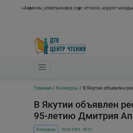
Skip to main content
«Ааҕааччы, улаатыннара соҕус эттэххэ, норуот мэл
Главная
/
Конкурсы
/
В Якутии объявлен ре
В Якутии объявлен ре
95-летию Дмитрия А
06.02.2024 - 03:37
Конкурсы