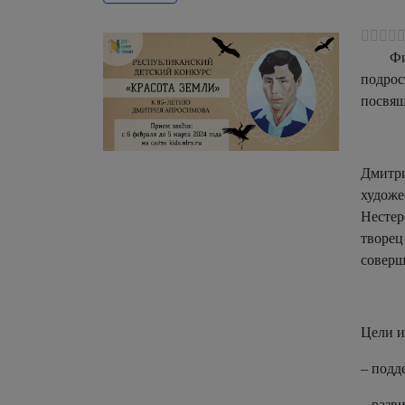
Фи
подрос
посвящ
Дмитри
художе
Нестер
творец
соверш
Цели и
– подд
– разв