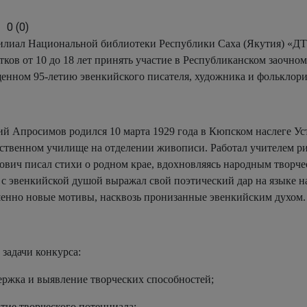
0
(
0
)
лиал Национальной библиотеки Республики Саха (Якутия) «ДТК
тков от 10 до 18 лет принять участие в Республиканском заочном
енном 95-летию эвенкийского писателя, художника и фольклор
й Апросимов родился 10 марта 1929 года в Кюпском наслеге Уст
ственном училище на отделении живописи. Работал учителем ри
ович писал стихи о родном крае, вдохновляясь народным творчес
 с эвенкийской душой выражал свой поэтический дар на языке на
енно новые мотивы, насквозь пронизанные эвенкийским духом.
 задачи конкурса:
ержка и выявление творческих способностей;
итие творческого потенциала;