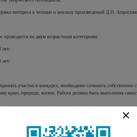
ержка интереса к чтению и анализу произведений Д.Н. Апросим
с проводится по двум возрастным категориям:
 лет;
 лет.
принять участие в конкурсе, необходимо сочинить собственное 
ому краю, природе, жизни. Работа должна быть выполнена самост
с проводится с 6 февраля до 5 марта 2024 года включительно. По
0 марта 2024 года. Компетентное жюри из числа известных писа
ов творческого конкурса. Все участники конкурса получат элек