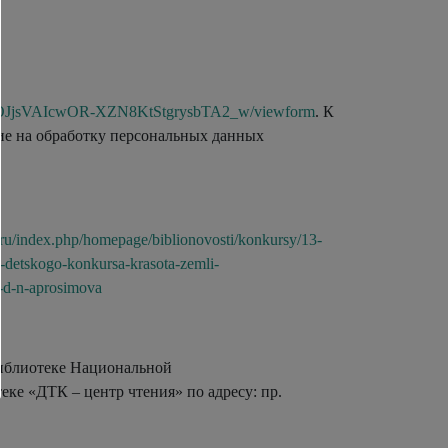
khGOJjsVAIcwOR-XZN8KtStgrysbTA2_w/viewform
. К
сие на обработку персональных данных
rs.ru/index.php/homepage/biblionovosti/konkursy/13-
detskogo-konkursa-krasota-zemli-
a-d-n-aprosimova
библиотеке Национальной
еке «ДТК – центр чтения» по адресу: пр.