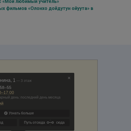
рс «Мой любимый учитель»
х фильмов «Олонхо дойдутун ойуута» в