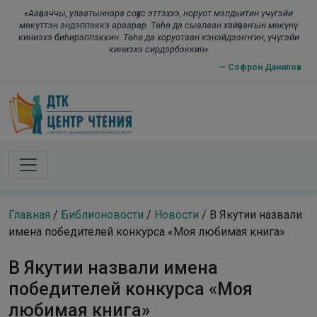
Skip to main content
modal-check
«Ааҕааччы, улаатыннара соҕус эттэххэ, норуот мэлдьитин үчүгэйи
мөкүттэн эндэппэккэ араарар. Төһө да сыалаан хайҕааҥын мөкүнү
киниэхэ биһирэппэккин. Төһө да хоруотаан кэнэйдээҥҥин, үчүгэйи
киниэхэ сирдэрбэккин»
— Софрон Данилов
Главная
/
Библионовости
/
Новости
/
В Якутии назвали
имена победителей конкурса «Моя любимая книга»
В Якутии назвали имена
победителей конкурса «Моя
любимая книга»