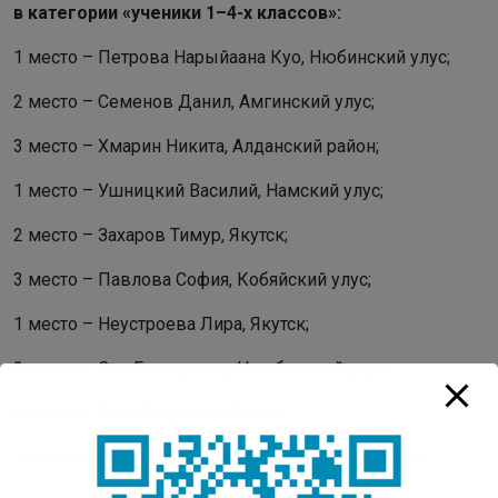
в категории «ученики 1–4-х классов»:
1 место – Петрова Нарыйаана Куо, Нюбинский улус;
2 место – Семенов Данил, Амгинский улус;
3 место – Хмарин Никита, Алданский район;
1 место – Ушницкий Василий, Намский улус;
2 место – Захаров Тимур, Якутск;
3 место – Павлова София, Кобяйский улус;
1 место – Неустроева Лира, Якутск;
2 место – Оля Григорьева, Нюрбинский улус;
3 место – Ким Владимир Якутск;
1 место – Скрыбыкина Злата, Оймяконский улус;