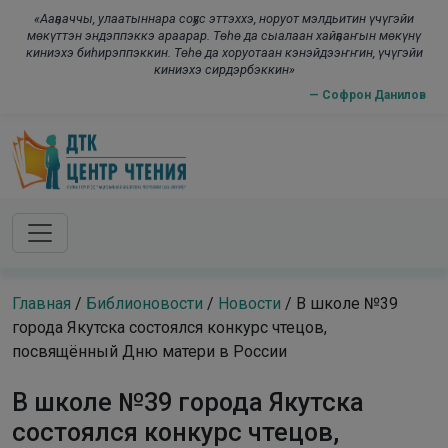
Skip to main content
modal-check
«Ааҕааччы, улаатыннара соҕус эттэххэ, норуот мэлдьитин үчүгэйи
мөкүттэн эндэппэккэ араарар. Төһө да сыалаан хайҕааҥын мөкүнү
киниэхэ биһирэппэккин. Төһө да хоруотаан кэнэйдээҥҥин, үчүгэйи
киниэхэ сирдэрбэккин»
— Софрон Данилов
Главная
/
Библионовости
/
Новости
/
В школе №39
города Якутска состоялся конкурс чтецов,
посвящённый Дню матери в России
В школе №39 города Якутска
состоялся конкурс чтецов,