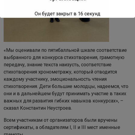
Он будет закрыт в
15
секунд
«Мы оценивали по пятибалльной шкале соответствие
выбранного для конкурса стихотворения, грамотную
передачу, знание текста наизусть, соответствие
стихотворения хронометражу, который отводится
каждому участнику, эмоциональность чтения
стихотворения. Дети большие молодцы, надеемся, что
они и в дальнейшем будут принимать участие в таких
важных для развития гибких навыков конкурсах», –
сказал Константин Неустроев.
Всем участникам от организаторов были вручены
сертификаты, а обладателям I, II и III мест именные
грамоты.