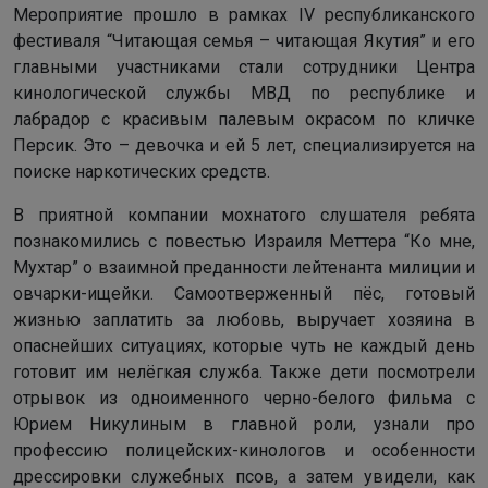
Мероприятие прошло в рамках IV республиканского
фестиваля “Читающая семья – читающая Якутия” и его
главными участниками стали сотрудники Центра
кинологической службы МВД по республике и
лабрадор с красивым палевым окрасом по кличке
Персик. Это – девочка и ей 5 лет, специализируется на
поиске наркотических средств.
В приятной компании мохнатого слушателя ребята
познакомились с повестью Израиля Меттера “Ко мне,
Мухтар” о взаимной преданности лейтенанта милиции и
овчарки-ищейки. Самоотверженный пёс, готовый
жизнью заплатить за любовь, выручает хозяина в
опаснейших ситуациях, которые чуть не каждый день
готовит им нелёгкая служба. Также дети посмотрели
отрывок из одноименного черно-белого фильма с
Юрием Никулиным в главной роли, узнали про
профессию полицейских-кинологов и особенности
дрессировки служебных псов, а затем увидели, как