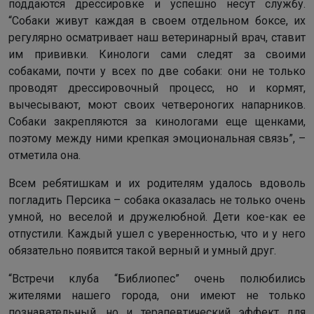
поддаются дрессировке и успешно несут службу.
“Собаки живут каждая в своем отдельном боксе, их
регулярно осматривает наш ветеринарный врач, ставит
им прививки. Кинологи сами следят за своими
собаками, почти у всех по две собаки: они не только
проводят дрессировочный процесс, но и кормят,
вычесывают, моют своих четвероногих напарников.
Собаки закрепляются за кинологами еще щенками,
поэтому между ними крепкая эмоциональная связь”, –
отметила она.
Всем ребятишкам и их родителям удалось вдоволь
погладить Персика – собака оказалась не только очень
умной, но веселой и дружелюбной. Дети кое-как ее
отпустили. Каждый ушел с уверенностью, что и у него
обязательно появится такой верный и умный друг.
“Встречи клуба “Библиопес” очень полюбились
жителями нашего города, они имеют не только
познавательный, но и терапевтический эффект для