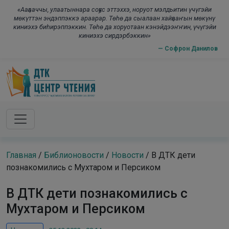
Skip to main content
modal-check
«Ааҕааччы, улаатыннара соҕус эттэххэ, норуот мэлдьитин үчүгэйи
мөкүттэн эндэппэккэ араарар. Төһө да сыалаан хайҕааҥын мөкүнү
киниэхэ биһирэппэккин. Төһө да хоруотаан кэнэйдээҥҥин, үчүгэйи
киниэхэ сирдэрбэккин»
— Софрон Данилов
Главная
/
Библионовости
/
Новости
/
В ДТК дети
познакомились с Мухтаром и Персиком
В ДТК дети познакомились с
Мухтаром и Персиком