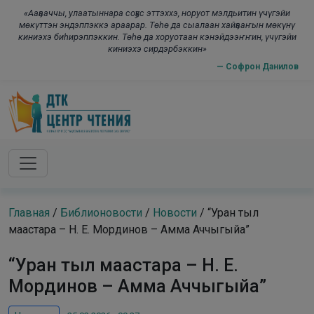
Skip to main content
modal-check
«Ааҕааччы, улаатыннара соҕус эттэххэ, норуот мэлдьитин үчүгэйи
мөкүттэн эндэппэккэ араарар. Төһө да сыалаан хайҕааҥын мөкүнү
киниэхэ биһирэппэккин. Төһө да хоруотаан кэнэйдээҥҥин, үчүгэйи
киниэхэ сирдэрбэккин»
— Софрон Данилов
Главная
/
Библионовости
/
Новости
/
“Уран тыл
маастара – Н. Е. Мординов – Амма Аччыгыйа”
“Уран тыл маастара – Н. Е.
Мординов – Амма Аччыгыйа”