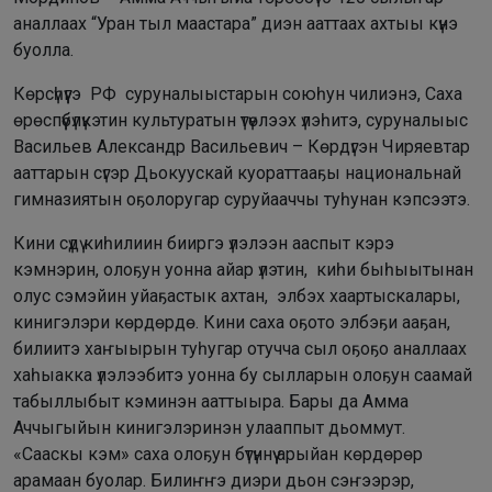
аналлаах “Уран тыл маастара” диэн ааттаах ахтыы күнэ
буолла.
Көрсүһүүгэ РФ суруналыыстарын союһун чилиэнэ, Саха
өрөспүүбүлүкэтин культуратын үтүөлээх үлэһитэ, суруналыыс
Васильев Александр Васильевич – Көрдүгэн Чиряевтар
ааттарын сүгэр Дьокуускай куораттааҕы национальнай
гимназиятын оҕолоругар суруйааччы туһунан кэпсээтэ.
Кини сүдү киһилиин бииргэ үлэлээн ааспыт кэрэ
кэмнэрин, олоҕун уонна айар үлэтин, киһи быһыытынан
олус сэмэйин уйаҕастык ахтан, элбэх хаартыскалары,
кинигэлэри көрдөрдө. Кини саха оҕото элбэҕи ааҕан,
билиитэ хаҥыырын туһугар отучча сыл оҕоҕо аналлаах
хаһыакка үлэлээбитэ уонна бу сылларын олоҕун саамай
табыллыбыт кэминэн ааттыыра. Бары да Амма
Аччыгыйын кинигэлэринэн улааппыт дьоммут.
«Сааскы кэм» саха олоҕун бүтүннүү арыйан көрдөрөр
арамаан буолар. Билиҥҥэ диэри дьон сэҥээрэр,