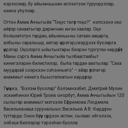
кэрэхсиир, бу айымньынан испэктээк туруоруллар,
киинэ уһуллар.
Оттон Амма Аччыгыйа “Тоҕус төгүл тоҕо?” кэпсээнэ оҕо
өйүгэр санаатыгар дириҥник иҥэн хаалар. Оҕо
болҕомтотун тардан, айымньыны сатаан ааҕарга,
албыны саралыыр, иитэр-үөрэтэр,сиэрдээх буоларга
үөрэтэр. Оҕолорго ыйытыктары биэрэн тургутан көрдүбүт.
Маны сэргэ Амма Аччыгыйа тылбаастаабыт
кинигэлэрин билистилэр, быһа тардан аахтылар. “Саха
муударай сээркээн сэһэнньитэ” – айар үлэтигэр
анаммыт кинигэ быыстапкатын көрдүлэр.
Түмүккэ, “Бэлэм буоллар” бэлэмнээбит, Дмитрий Мухин
эскииһинэн Юрий Троев оҥорбут, Амма Аччыгыйын 120
сылыгар анаммыт мэтээли Ефремова Людмила
Васильевнаҕа суруналыыс Васильев А.В.-Көрдүгэн
туттарда. Онон бүгүн сүрдээх истиҥ, сылаас эйгэлээх,
элбэҕи биллэрэр тэрээһин буолла.