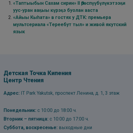
«Таптыыбын Сахам сирин» II Өрөспүүбүлүкэтээҕи
уус-уран ааҕыы күрэҕэ буолан ааста
«Айыы Кыhата» в гостях у ДТК: премьера
мультсериала «Тереебут тыл» и живой якутский
язык
Детская Точка Кипения
Центр Чтения
Адрес:
IT Park Yakutsk, проспект Ленина, д. 1, 3 этаж
Понедельник:
с 10:00 до 18:00 ч.
Вторник – пятница:
с 10:00 до 17:00 ч.
Суббота, воскресенье:
выходные дни