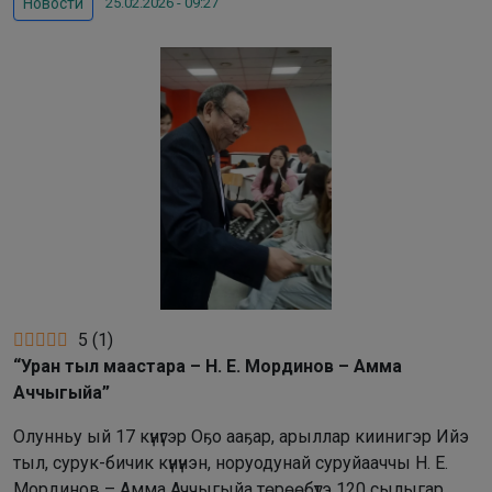
25.02.2026 - 09:27
Новости
5
(
1
)
“Уран тыл маастара – Н. Е. Мординов – Амма
Аччыгыйа”
Олунньу ый 17 күнүгэр Оҕо ааҕар, арыллар киинигэр Ийэ
тыл, сурук-бичик күнүнэн, норуодунай суруйааччы Н. Е.
Мординов – Амма Аччыгыйа төрөөбүтэ 120 сылыгар