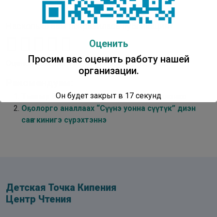
Насколько вам понравилась публикация?
Оценить
Просим вас оценить работу нашей
Оценок пока нет. Поставьте оценку первым.
организации.
Рекомендуем:
Он будет закрыт в
16
секунд
Тыҥыыр Боотур уонна Харса Боотур: олонхо
Оҕолорго аналлаах “Сүүнэ уонна сүүтүк” диэн
саҥа кинигэ сүрэхтэннэ
Детская Точка Кипения
Центр Чтения