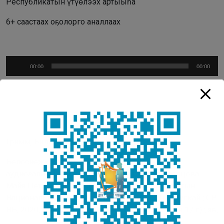
Республикатын үтүөлээх артыыһа
6+ саастаах оҕолорго аналлаах
Аудиоплеер
00:00
00:00
Гримм, Вильгельм Карл.
Белоснежка уонна сэттэ гном : [остуоруйа :
аудиозапись] / Бырааттыы Гримм ; ааҕар Слепцова
Майя Петровна-Эбээ Маайа ; Саха Республикатын
Национальнай библиотеката. – Ньурба ; Дьокуускай : СР
НБ, 2020. – 1 аудиофайл (Mp4 ; 16,3 Мб ; 12 мин 17 с) : зв.