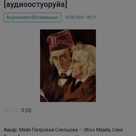
[аудиоостуоруйа]
14.03.2023 - 06:17
Аудиокниги (Истиҥ, ааҕыы)
0
(
0
)
Ааҕар: Майя Петровна Слепцова – Эбээ Маайа, Саха