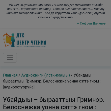
Skip to main content
modal-check
«Ааҕааччы, улаатыннара соҕус эттэххэ, норуот мэлдьитин үчүгэйи
мөкүттэн эндэппэккэ араарар. Төһө да сыалаан хайҕааҥын мөкүнү
киниэхэ биһирэппэккин. Төһө да хоруотаан кэнэйдээҥҥин, үчүгэйи
киниэхэ сирдэрбэккин»
— Софрон Данилов
Главная
/
Аудиокниги (Истиҥ, ааҕыы)
/
Убайдыы –
бырааттыы Гримнэр. Белоснежка уонна сэттэ гном :
[аудиоостуоруйа]
Убайдыы – бырааттыы Гримнэр.
Белоснежка уонна сэттэ гном :