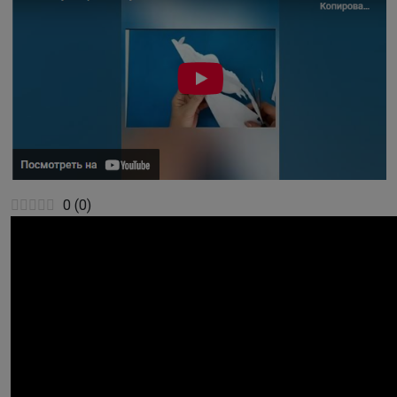
0
(
0
)