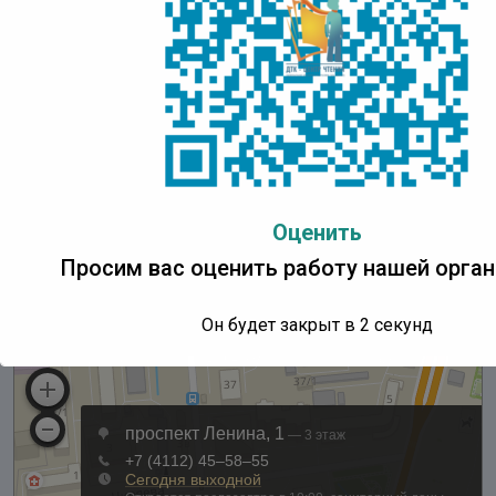
Детская Точка Кипения
Центр Чтения
Адрес:
IT Park Yakutsk, проспект Ленина, д. 1, 3 этаж
Понедельник:
с 10:00 до 18:00 ч.
Вторник – пятница:
с 10:00 до 17:00 ч.
Суббота, воскресенье:
выходные дни
Оценить
Последний день месяца
– санитарный день
Просим вас оценить работу нашей орган
Он будет закрыт в
1
секунд