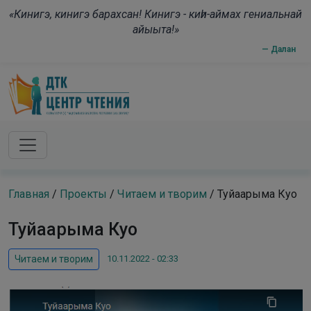
Skip to main content
modal-check
«Кинигэ, кинигэ барахсан! Кинигэ - киһи-аймах гениальнай
айыыта!»
— Далан
Главная
/
Проекты
/
Читаем и творим
/
Туйаарыма Куо
Туйаарыма Куо
10.11.2022 - 02:33
Читаем и творим