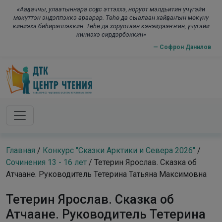
Skip to main content
modal-check
«Ааҕааччы, улаатыннара соҕус эттэххэ, норуот мэлдьитин үчүгэйи
мөкүттэн эндэппэккэ араарар. Төһө да сыалаан хайҕааҥын мөкүнү
киниэхэ биһирэппэккин. Төһө да хоруотаан кэнэйдээҥҥин, үчүгэйи
киниэхэ сирдэрбэккин»
— Софрон Данилов
Главная
/
Конкурс "Сказки Арктики и Севера 2026"
/
Сочинения 13 - 16 лет
/
Тетерин Ярослав. Сказка об
Атчаане. Руководитель Тетерина Татьяна Максимовна
Тетерин Ярослав. Сказка об
Атчаане. Руководитель Тетерина