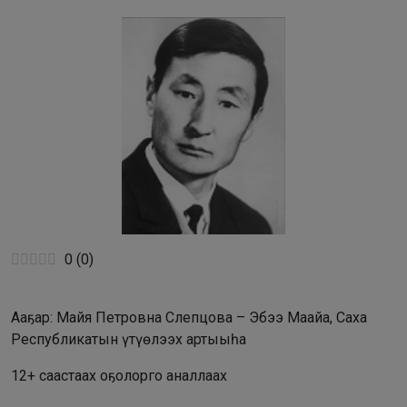
0
(
0
)
Ааҕар: Майя Петровна Слепцова – Эбээ Маайа, Саха
Республикатын үтүөлээх артыыһа
12+ саастаах оҕолорго аналлаах