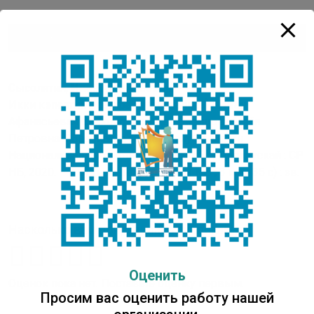
Аудиоплеер
00:00
00:00
Сысолятин, Иван Афанасьевич.
Икки кэпсэтии : [сатира : аудиозапись] / Иван
Афанасьевич Сысолятин ; ааҕар Слепцова Майя
Петровна-Эбээ Маайа ; Саха Республикатын
Национальнай библиотеката. – Ньурба ; Дьокуускай : СР
НБ, 2020. – 1 аудиофайл (Mp4 ; 3,41 Мб ; 3 мин 35 с) : зв.
Насколько вам понравилась публикация?
Оценить
Оценок пока нет. Поставьте оценку первым.
Просим вас оценить работу нашей