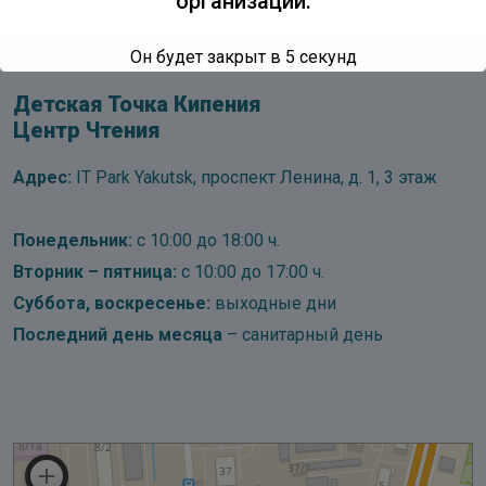
организации.
Он будет закрыт в
5
секунд
Детская Точка Кипения
Центр Чтения
Адрес:
IT Park Yakutsk, проспект Ленина, д. 1, 3 этаж
Понедельник:
с 10:00 до 18:00 ч.
Вторник – пятница:
с 10:00 до 17:00 ч.
Суббота, воскресенье:
выходные дни
Последний день месяца
– санитарный день