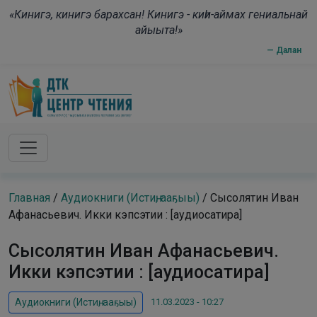
Skip to main content
modal-check
«Кинигэ, кинигэ барахсан! Кинигэ - киһи-аймах гениальнай
айыыта!»
— Далан
Главная
/
Аудиокниги (Истиҥ, ааҕыы)
/
Сысолятин Иван
Афанасьевич. Икки кэпсэтии : [аудиосатира]
Сысолятин Иван Афанасьевич.
Икки кэпсэтии : [аудиосатира]
11.03.2023 - 10:27
Аудиокниги (Истиҥ, ааҕыы)