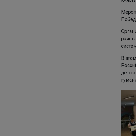
Меропр
Побед
Орган
район
систем
В это
Росси
детск
гуман