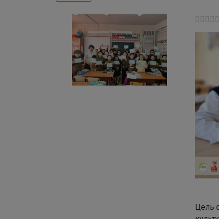
Цель 
культу