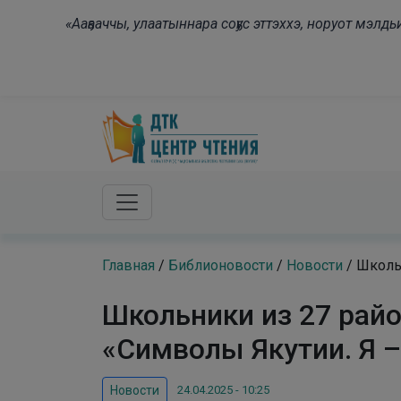
Skip to main content
«Ааҕааччы, улаатыннара соҕус эттэххэ, норуот мэл
Главная
/
Библионовости
/
Новости
/
Школьн
Школьники из 27 райо
«Символы Якутии. Я –
24.04.2025 - 10:25
Новости