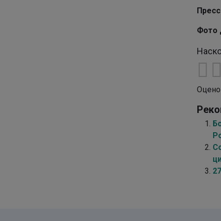
Пресс
Фото 
Наско
Оцено
Реко
Б
Р
С
ц
2