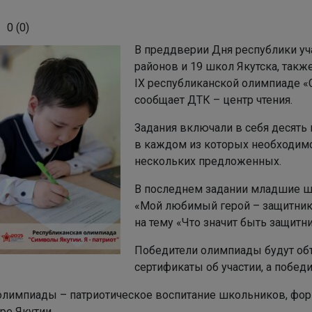
0
(
0
)
В преддверии Дня республики уча
районов и 19 школ Якутска, такж
IX республиканской олимпиаде «С
сообщает ДТК – центр чтения.
Задания включали в себя десять 
в каждом из которых необходимо
нескольких предложенных.
В последнем задании младшие ш
«Мой любимый герой – защитник 
на тему «Что значит быть защит
Победители олимпиады будут объ
сертификаты об участии, а побед
олимпиады – патриотическое воспитание школьников, форм
ре Якутии.