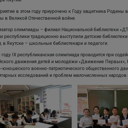
иятие в этом году приурочено к Году защитника Родины в
ы в Великой Отечественной войне.
изатор олимпиады – филиал Национальной библиотеки «ДТК
ах республики традиционно выступили детские библиотек
, в Якутске – школьные библиотекари и педагоги.
м году IX республиканская олимпиада проводится при соде
йского движения детей и молодёжи «Движение Первых», Р
о-юношеского военно-патриотического общественного дв
итарных исследований и проблем малочисленных народов 