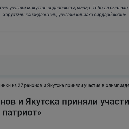
modal-check
дьитин үчүгэйи мөкүттэн эндэппэккэ араарар. Төһө да сыалаа
хоруотаан кэнэйдээҥҥин, үчүгэйи киниэхэ сирдэрбэккин»
ики из 27 районов и Якутска приняли участие в олимпиаде
нов и Якутска приняли участ
 патриот»