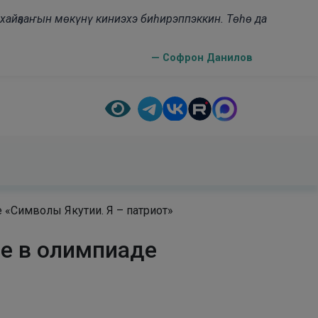
н хайҕааҥын мөкүнү киниэхэ биһирэппэккин. Төһө да
— Софрон Данилов
 «Символы Якутии. Я – патриот»
ие в олимпиаде