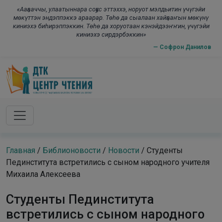
Skip to main content
modal-check
«Ааҕааччы, улаатыннара соҕус эттэххэ, норуот мэлдьитин үчүгэйи
мөкүттэн эндэппэккэ араарар. Төһө да сыалаан хайҕааҥын мөкүнү
киниэхэ биһирэппэккин. Төһө да хоруотаан кэнэйдээҥҥин, үчүгэйи
киниэхэ сирдэрбэккин»
— Софрон Данилов
Главная
/
Библионовости
/
Новости
/
Студенты
Пединститута встретились с сыном народного учителя
Михаила Алексеева
Студенты Пединститута
встретились с сыном народного